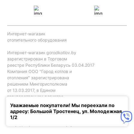
Интернет-магазин
отопительного оборудования
Интернет-магазин gorodkotlov.by
зарегистрирован в Торговом
реестре Республики Беларусь 03.04.2017
Компания ООО "Город котлов и
отопления" зарегистрирована
решением Мингорисполкома
от 13.03.2017, в Едином
государственном регистре
юр. лиц и индивидуальных
Уважаемые покупатели! Мы переехали по
предпринимателей за №192786120.
адресу: Большой Тростенец, ул. Молодежная,
1/2
Конфиденциальность
Оферта