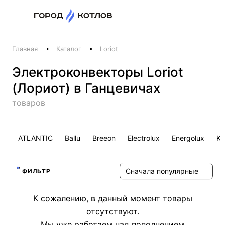
Назад
Главная
Каталог
Loriot
Телефоны
Электроконвекторы Loriot
+375 44 511-06-41
(Лориот) в Ганцевичах
+375 29 237-06-41
Котлы и отопление
товаров
+375 44 521-06-41
Печи, камины, бани
ATLANTIC
Ballu
Breeon
Electrolux
Energolux
Ka
Заказать звонок
Сначала популярные
ФИЛЬТР
К сожалению, в данный момент товары
отсутствуют.
Мы уже работаем над пополнением