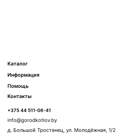
Каталог
Газовые котлы
Водонагреватели
Информация
Твердотопливные котлы
Теплый пол
О компании
Помощь
Электрические котлы
Радиаторы
Контакты
Условия оплаты
Контакты
Банные печи
Насосы
Статьи
Условия доставки
Камины и печи
Дымоходы
Акции
+375 44 511-06-41
Монтаж систем отопления
Производители
info@gorodkotlov.by
Прайс по монтажу систем отопления
Проект систем отопления
д. Большой Тростенец, ул. Молодёжная, 1/2