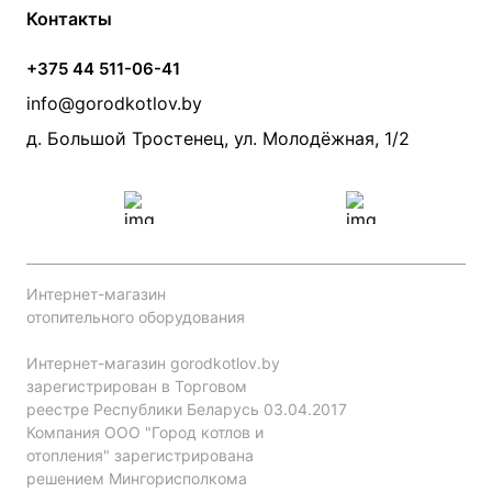
Условия оплаты
Контакты
Банные печи
Насосы
Статьи
Условия доставки
Камины и печи
Дымоходы
Акции
+375 44 511-06-41
Монтаж систем отопления
Производители
info@gorodkotlov.by
Прайс по монтажу систем отопления
Проект систем отопления
д. Большой Тростенец, ул. Молодёжная, 1/2
Интернет-магазин
отопительного оборудования
Интернет-магазин gorodkotlov.by
зарегистрирован в Торговом
реестре Республики Беларусь 03.04.2017
Компания ООО "Город котлов и
отопления" зарегистрирована
решением Мингорисполкома