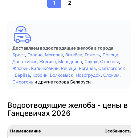
1
2
Доставляем водоотводящие желоба в города:
Брест
,
Гродно
,
Могилев
,
Витебск
,
Гомель
,
Полоцк
,
Дзержинск
,
Жодино
,
Молодечно
,
Слуцк
,
Столбцы
,
Жлобин
,
Калинковичи
,
Речица
,
Рогачёв
,
Светлогорск
,
Берёза
,
Кобрин
,
Волковыск
,
Новогрудок
,
Слоним
,
Сморгонь
и другие города Беларуси
Водоотводящие желоба - цены в
Ганцевичах 2026
Наименование
Особенность