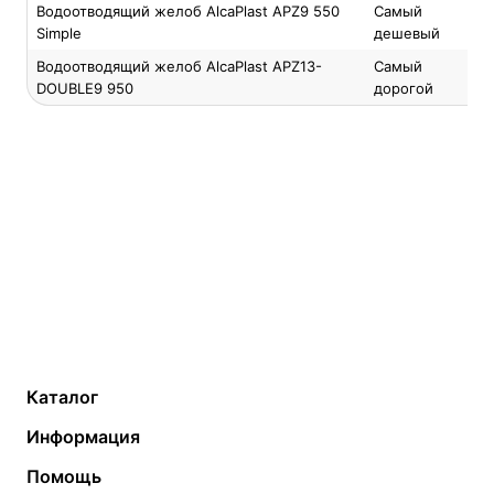
Водоотводящий желоб AlcaPlast APZ9 550
Самый
Simple
дешевый
Водоотводящий желоб AlcaPlast APZ13-
Самый
DOUBLE9 950
дорогой
Каталог
Газовые котлы
Водонагреватели
Информация
Твердотопливные котлы
Теплый пол
О компании
Помощь
Электрические котлы
Радиаторы
Контакты