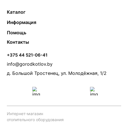
Каталог
Газовые котлы
Водонагреватели
Информация
Твердотопливные котлы
Теплый пол
О компании
Помощь
Электрические котлы
Радиаторы
Контакты
Условия оплаты
Контакты
Банные печи
Насосы
Статьи
Условия доставки
Камины и печи
Дымоходы
Акции
+375 44 521-06-41
Монтаж систем отопления
Производители
info@gorodkotlov.by
Прайс по монтажу систем отопления
Проект систем отопления
д. Большой Тростенец, ул. Молодёжная, 1/2
Интернет-магазин
отопительного оборудования