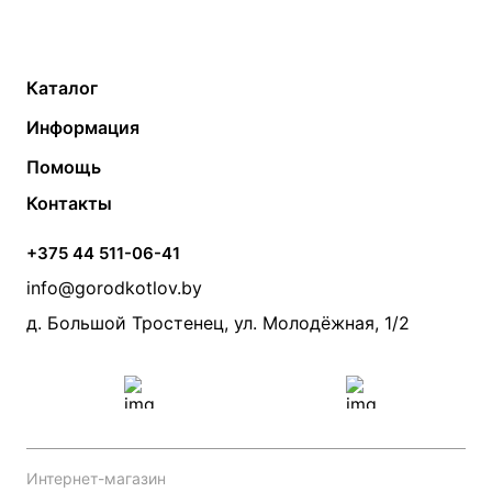
Каталог
Газовые котлы
Водонагреватели
Информация
Твердотопливные котлы
Теплый пол
О компании
Помощь
Электрические котлы
Радиаторы
Контакты
Условия оплаты
Контакты
Банные печи
Насосы
Статьи
Условия доставки
Камины и печи
Дымоходы
Акции
+375 44 511-06-41
Монтаж систем отопления
Производители
info@gorodkotlov.by
Прайс по монтажу систем отопления
Проект систем отопления
д. Большой Тростенец, ул. Молодёжная, 1/2
Интернет-магазин