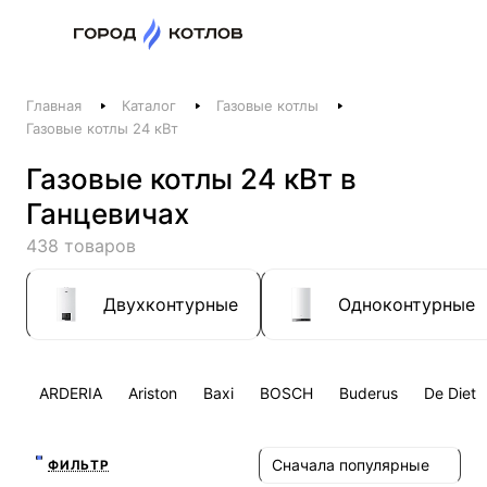
Назад
Главная
Каталог
Газовые котлы
Телефоны
Газовые котлы 24 кВт
+375 44 511-06-41
Газовые котлы 24 кВт в
+375 29 237-06-41
Ганцевичах
Котлы и отопление
438 товаров
+375 44 521-06-41
Печи, камины, бани
Двухконтурные
Одноконтурные
Заказать звонок
ARDERIA
Ariston
Baxi
BOSCH
Buderus
De Dietr
Сначала популярные
ФИЛЬТР