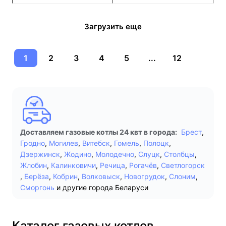
Загрузить еще
1
2
3
4
5
...
12
Доставляем газовые котлы 24 квт в города:
Брест
,
Гродно
,
Могилев
,
Витебск
,
Гомель
,
Полоцк
,
Дзержинск
,
Жодино
,
Молодечно
,
Слуцк
,
Столбцы
,
Жлобин
,
Калинковичи
,
Речица
,
Рогачёв
,
Светлогорск
,
Берёза
,
Кобрин
,
Волковыск
,
Новогрудок
,
Слоним
,
Сморгонь
и другие города Беларуси
Каталог газовых котлов