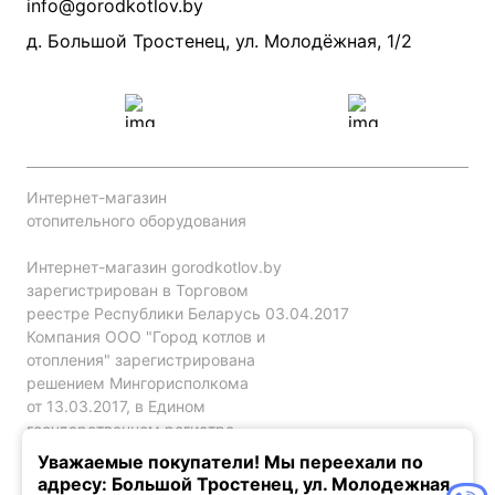
info@gorodkotlov.by
Прайс по монтажу систем отопления
Проект систем отопления
д. Большой Тростенец, ул. Молодёжная, 1/2
Интернет-магазин
отопительного оборудования
Интернет-магазин gorodkotlov.by
зарегистрирован в Торговом
реестре Республики Беларусь 03.04.2017
Компания ООО "Город котлов и
отопления" зарегистрирована
решением Мингорисполкома
от 13.03.2017, в Едином
государственном регистре
юр. лиц и индивидуальных
Уважаемые покупатели! Мы переехали по
предпринимателей за №192786120.
адресу: Большой Тростенец, ул. Молодежная,