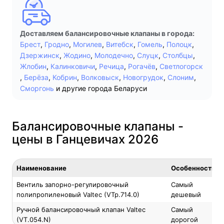
Доставляем балансировочные клапаны в города:
Брест
,
Гродно
,
Могилев
,
Витебск
,
Гомель
,
Полоцк
,
Дзержинск
,
Жодино
,
Молодечно
,
Слуцк
,
Столбцы
,
Жлобин
,
Калинковичи
,
Речица
,
Рогачёв
,
Светлогорск
,
Берёза
,
Кобрин
,
Волковыск
,
Новогрудок
,
Слоним
,
Сморгонь
и другие города Беларуси
Балансировочные клапаны -
цены в Ганцевичах 2026
Наименование
Особенность
Вентиль запорно-регулировочный
Самый
полипропиленовый Valtec (VTp.714.0)
дешевый
Ручной балансировочный клапан Valtec
Самый
(VT.054.N)
дорогой