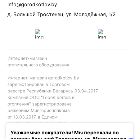
Производители
info@gorodkotlov.by
Прайс по монтажу систем отопления
Проект систем отопления
д. Большой Тростенец, ул. Молодёжная, 1/2
Интернет-магазин
отопительного оборудования
Интернет-магазин gorodkotlov.by
зарегистрирован в Торговом
реестре Республики Беларусь 03.04.2017
Компания ООО "Город котлов и
отопления" зарегистрирована
решением Мингорисполкома
от 13.03.2017, в Едином
государственном регистре
юр. лиц и индивидуальных
Уважаемые покупатели! Мы переехали по
предпринимателей за №192786120.
адресу: Большой Тростенец, ул. Молодежная,