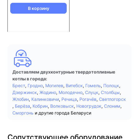
В корзину
Доставляем двухконтурные твердотопливные
котлы в города:
Брест
,
Гродно
,
Могилев
,
Витебск
,
Гомель
,
Полоцк
,
Дзержинск
,
Жодино
,
Молодечно
,
Слуцк
,
Столбцы
,
Жлобин
,
Калинковичи
,
Речица
,
Рогачёв
,
Светлогорск
,
Берёза
,
Кобрин
,
Волковыск
,
Новогрудок
,
Слоним
,
Сморгонь
и другие города Беларуси
Сопутствующее оборудование