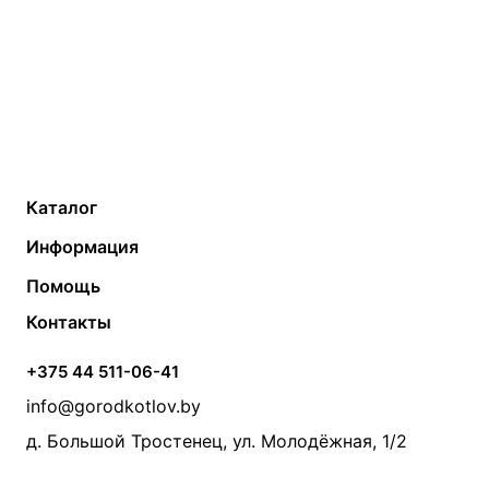
Каталог
Газовые котлы
Водонагреватели
Информация
Твердотопливные котлы
Теплый пол
О компании
Помощь
Электрические котлы
Радиаторы
Контакты
Условия оплаты
Контакты
Банные печи
Насосы
Статьи
Условия доставки
Камины и печи
Дымоходы
Акции
+375 44 511-06-41
Монтаж систем отопления
Производители
info@gorodkotlov.by
Прайс по монтажу систем отопления
Проект систем отопления
д. Большой Тростенец, ул. Молодёжная, 1/2