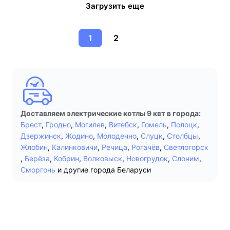
Загрузить еще
1
2
Доставляем электрические котлы 9 квт в города:
Брест
,
Гродно
,
Могилев
,
Витебск
,
Гомель
,
Полоцк
,
Дзержинск
,
Жодино
,
Молодечно
,
Слуцк
,
Столбцы
,
Жлобин
,
Калинковичи
,
Речица
,
Рогачёв
,
Светлогорск
,
Берёза
,
Кобрин
,
Волковыск
,
Новогрудок
,
Слоним
,
Сморгонь
и другие города Беларуси