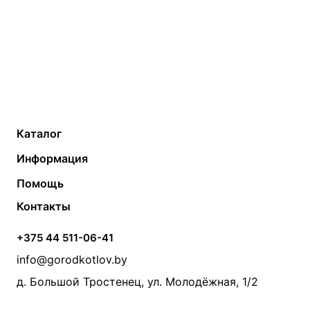
Каталог
Газовые котлы
Водонагреватели
Информация
Твердотопливные котлы
Теплый пол
О компании
Помощь
Электрические котлы
Радиаторы
Контакты
Условия оплаты
Контакты
Банные печи
Насосы
Статьи
Условия доставки
Камины и печи
Дымоходы
Акции
+375 44 511-06-41
Монтаж систем отопления
Производители
info@gorodkotlov.by
Прайс по монтажу систем отопления
Проект систем отопления
д. Большой Тростенец, ул. Молодёжная, 1/2