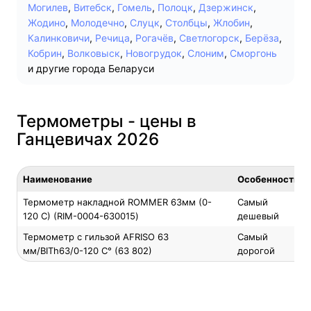
Могилев
,
Витебск
,
Гомель
,
Полоцк
,
Дзержинск
,
Жодино
,
Молодечно
,
Слуцк
,
Столбцы
,
Жлобин
,
Калинковичи
,
Речица
,
Рогачёв
,
Светлогорск
,
Берёза
,
Кобрин
,
Волковыск
,
Новогрудок
,
Слоним
,
Сморгонь
и другие города Беларуси
Термометры - цены в
Ганцевичах 2026
Наименование
Особенность
Термометр накладной ROMMER 63мм (0-
Самый
120 С) (RIM-0004-630015)
дешевый
Термометр с гильзой AFRISO 63
Самый
мм/BITh63/0-120 С° (63 802)
дорогой