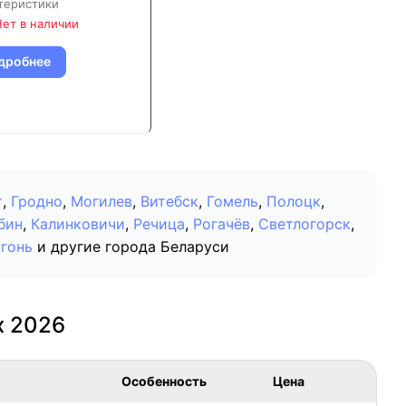
теристики
ет в наличии
дробнее
т
,
Гродно
,
Могилев
,
Витебск
,
Гомель
,
Полоцк
,
бин
,
Калинковичи
,
Речица
,
Рогачёв
,
Светлогорск
,
гонь
и другие города Беларуси
х 2026
Особенность
Цена