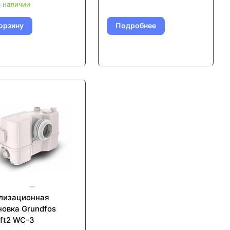
 наличии
орзину
Подробнее
лизационная
новка Grundfos
ift2 WC-3