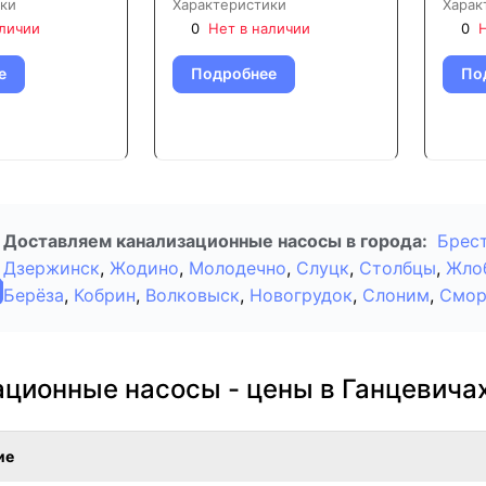
ки
Характеристики
Харак
аличии
0
Нет в наличии
0
Н
е
Подробнее
По
Доставляем канализационные насосы в города:
Брес
Дзержинск
,
Жодино
,
Молодечно
,
Слуцк
,
Столбцы
,
Жло
Берёза
,
Кобрин
,
Волковыск
,
Новогрудок
,
Слоним
,
Смор
ционные насосы - цены в Ганцевича
ие