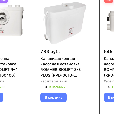
783 руб.
545 
ионная
Канализационная
Кана
становка
насосная установка
насо
LIFT R-4
ROMMER BIOLIFT S-3
ROMM
100400)
PLUS (RPD-0010-
(RPD
100500)
ки
Характеристики
Харак
чии
0
В наличии
5
В
В корзину
В к