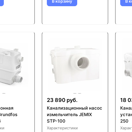
В корзину
В к
.
23 890 руб.
18 0
ионная
Канализационный насос
Кана
Grundfos
измельчитель JEMIX
уста
3
STP-100
250
ки
Характеристики
Харак