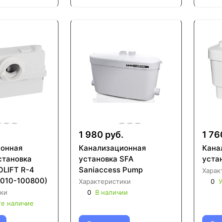
1 980 руб.
1 76
ионная
Канализационная
Кана
становка
установка SFA
устан
LIFT R-4
Saniaccess Pump
Харак
010-100800)
Характеристики
0
У
ки
0
В наличии
те наличие