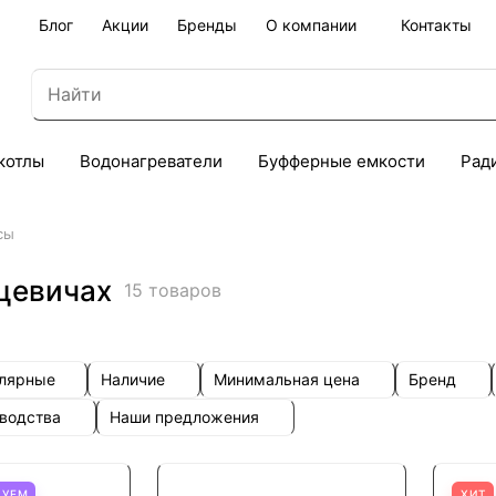
Блог
Акции
Бренды
О компании
Контакты
котлы
Водонагреватели
Буфферные емкости
Рад
сы
цевичах
15 товаров
улярные
Наличие
Минимальная цена
Бренд
зводства
Наши предложения
ТУЕМ
ХИТ