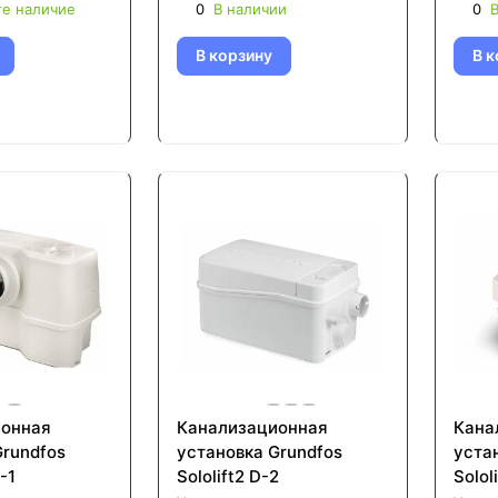
те наличие
0
В наличии
0
В
В корзину
В к
ионная
Канализационная
Кана
Grundfos
установка Grundfos
уста
-1
Sololift2 D-2
Solol