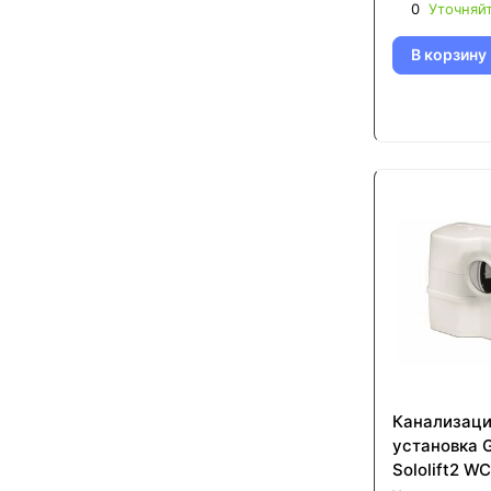
0
Уточняй
В корзину
Канализац
установка 
Sololift2 WC