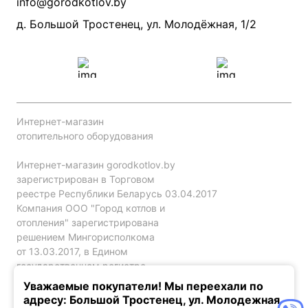
info@gorodkotlov.by
Прайс по монтажу систем отопления
Проект систем отопления
д. Большой Тростенец, ул. Молодёжная, 1/2
Интернет-магазин
отопительного оборудования
Интернет-магазин gorodkotlov.by
зарегистрирован в Торговом
реестре Республики Беларусь 03.04.2017
Компания ООО "Город котлов и
отопления" зарегистрирована
решением Мингорисполкома
от 13.03.2017, в Едином
государственном регистре
юр. лиц и индивидуальных
Уважаемые покупатели! Мы переехали по
предпринимателей за №192786120.
адресу: Большой Тростенец, ул. Молодежная,