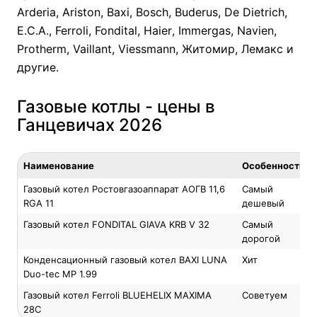
Arderia
,
Ariston
,
Baxi
,
Bosch
,
Buderus
,
De Dietrich
,
E.C.A.
,
Ferroli
,
Fondital
,
Haier
,
Immergas
,
Navien
,
Protherm
,
Vaillant
,
Viessmann
,
Житомир
,
Лемакс
и
другие.
Газовые котлы - цены в
Ганцевичах 2026
Наименование
Особенность
Газовый котел Ростовгазоаппарат АОГВ 11,6
Самый
RGA 11
дешевый
Газовый котел FONDITAL GIAVA KRB V 32
Самый
дорогой
Конденсационный газовый котел BAXI LUNA
Хит
Duo-tec MP 1.99
Газовый котел Ferroli BLUEHELIX MAXIMA
Советуем
28C