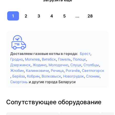
1
2
3
4
5
...
28
Доставляем газовые котлы в города:
Брест
,
Гродно
,
Могилев
,
Витебск
,
Гомель
,
Полоцк
,
Дзержинск
,
Жодино
,
Молодечно
,
Слуцк
,
Столбцы
,
Жлобин
,
Калинковичи
,
Речица
,
Рогачёв
,
Светлогорск
,
Берёза
,
Кобрин
,
Волковыск
,
Новогрудок
,
Слоним
,
Сморгонь
и другие города Беларуси
Сопутствующее оборудование