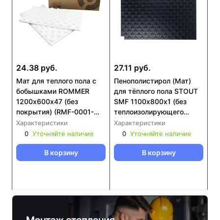
24.38 руб.
27.11 руб.
Мат для теплого пола с
Пенополистирол (Мат)
бобышками ROMMER
для тёплого пола STOUT
1200х600х47 (без
SMF 1100х800х1 (без
покрытия) (RMF-0001-
теплоизолирующего
126047)
слоя) (SMF-0001-110800)
Характеристики
Характеристики
0
Уточняйте наличие
0
Уточняйте наличие
В корзину
В корзину