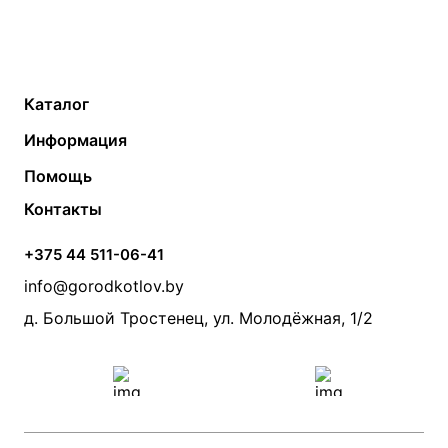
Каталог
Газовые котлы
Водонагреватели
Информация
Твердотопливные котлы
Теплый пол
О компании
Помощь
Электрические котлы
Радиаторы
Контакты
Условия оплаты
Контакты
Банные печи
Насосы
Статьи
Условия доставки
Камины и печи
Дымоходы
Акции
+375 44 511-06-41
Монтаж систем отопления
Производители
info@gorodkotlov.by
Прайс по монтажу систем отопления
Проект систем отопления
д. Большой Тростенец, ул. Молодёжная, 1/2