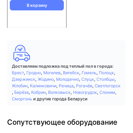
В корзину
Доставляем подложка под теплый пол в города:
Брест
,
Гродно
,
Могилев
,
Витебск
,
Гомель
,
Полоцк
,
Дзержинск
,
Жодино
,
Молодечно
,
Слуцк
,
Столбцы
,
Жлобин
,
Калинковичи
,
Речица
,
Рогачёв
,
Светлогорск
,
Берёза
,
Кобрин
,
Волковыск
,
Новогрудок
,
Слоним
,
Сморгонь
и другие города Беларуси
Сопутствующее оборудование