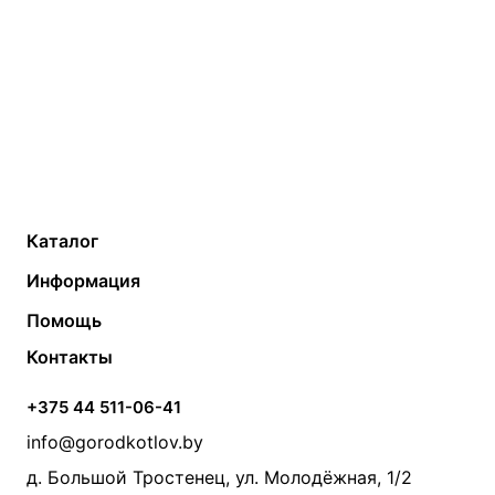
Каталог
Газовые котлы
Водонагреватели
Информация
Твердотопливные котлы
Теплый пол
О компании
Помощь
Электрические котлы
Радиаторы
Контакты
Условия оплаты
Контакты
Банные печи
Насосы
Статьи
Условия доставки
Камины и печи
Дымоходы
Акции
+375 44 511-06-41
Монтаж систем отопления
Производители
info@gorodkotlov.by
Прайс по монтажу систем отопления
Проект систем отопления
д. Большой Тростенец, ул. Молодёжная, 1/2