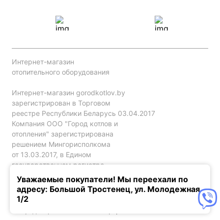
Интернет-магазин
отопительного оборудования
Интернет-магазин gorodkotlov.by
зарегистрирован в Торговом
реестре Республики Беларусь 03.04.2017
Компания ООО "Город котлов и
отопления" зарегистрирована
решением Мингорисполкома
от 13.03.2017, в Едином
государственном регистре
юр. лиц и индивидуальных
Уважаемые покупатели! Мы переехали по
предпринимателей за №192786120.
адресу: Большой Тростенец, ул. Молодежная,
1/2
Конфиденциальность
Оферта