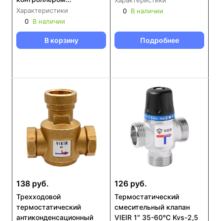
Характеристики
температуры VIEIR
Характеристики
0
В наличии
(VR1138)
0
В наличии
В корзину
Подробнее
138 руб.
126 руб.
Трехходовой
Термостатический
термостатический
смесительный клапан
антиконденсационный
VIEIR 1″ 35-60°C Kvs-2,5