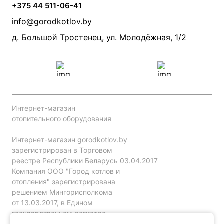
Камины и печи
Дымоходы
Акции
+375 44 511-06-41
Монтаж систем отопления
Производители
info@gorodkotlov.by
Прайс по монтажу систем отопления
Проект систем отопления
д. Большой Тростенец, ул. Молодёжная, 1/2
Интернет-магазин
отопительного оборудования
Интернет-магазин gorodkotlov.by
зарегистрирован в Торговом
реестре Республики Беларусь 03.04.2017
Компания ООО "Город котлов и
отопления" зарегистрирована
решением Мингорисполкома
от 13.03.2017, в Едином
государственном регистре
юр. лиц и индивидуальных