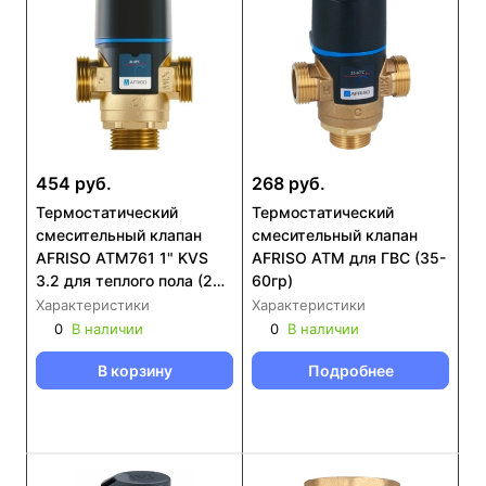
454 руб.
268 руб.
Термостатический
Термостатический
смесительный клапан
смесительный клапан
AFRISO ATM761 1" KVS
AFRISO ATM для ГВС (35-
3.2 для теплого пола (20-
60гр)
43гр) (12 761 10)
Характеристики
Характеристики
0
В наличии
0
В наличии
В корзину
Подробнее