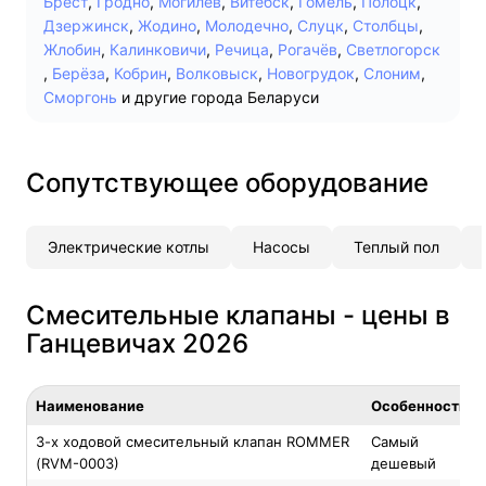
Брест
,
Гродно
,
Могилев
,
Витебск
,
Гомель
,
Полоцк
,
Дзержинск
,
Жодино
,
Молодечно
,
Слуцк
,
Столбцы
,
Жлобин
,
Калинковичи
,
Речица
,
Рогачёв
,
Светлогорск
,
Берёза
,
Кобрин
,
Волковыск
,
Новогрудок
,
Слоним
,
Сморгонь
и другие города Беларуси
Сопутствующее оборудование
Электрические котлы
Насосы
Теплый пол
Смесительные клапаны - цены в
Ганцевичах 2026
Наименование
Особенность
3-х ходовой смесительный клапан ROMMER
Самый
(RVM-0003)
дешевый