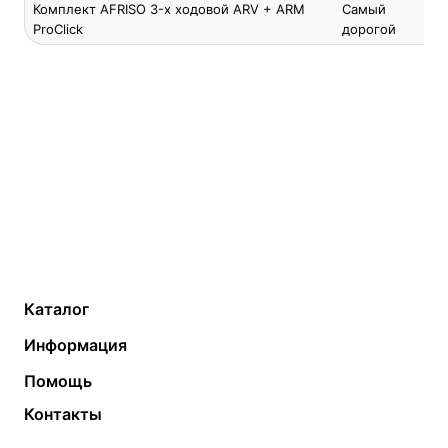
Комплект AFRISO 3-х ходовой ARV + ARM
Самый
ProClick
дорогой
Каталог
Газовые котлы
Водонагреватели
Информация
Твердотопливные котлы
Теплый пол
О компании
Помощь
Электрические котлы
Радиаторы
Контакты
Условия оплаты
Контакты
Банные печи
Насосы
Статьи
Условия доставки