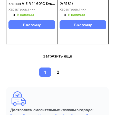
клапан VIEIR 1″ 60°C Kvs-
(VR181)
9 (VR238)
Характеристики
Характеристики
0
В наличии
0
В наличии
В корзину
В корзину
Загрузить еще
1
2
Доставляем смесительные клапаны в города: