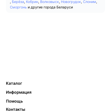
,
Берёза
,
Кобрин
,
Волковыск
,
Новогрудок
,
Слоним
,
Сморгонь
и другие города Беларуси
Каталог
Газовые котлы
Водонагреватели
Информация
Твердотопливные котлы
Теплый пол
О компании
Помощь
Электрические котлы
Радиаторы
Контакты
Условия оплаты
Контакты