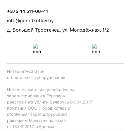
Банные печи
Насосы
Статьи
Условия доставки
Камины и печи
Дымоходы
Акции
+375 44 511-06-41
Монтаж систем отопления
Производители
info@gorodkotlov.by
Прайс по монтажу систем отопления
Проект систем отопления
д. Большой Тростенец, ул. Молодёжная, 1/2
Интернет-магазин
отопительного оборудования
Интернет-магазин gorodkotlov.by
зарегистрирован в Торговом
реестре Республики Беларусь 03.04.2017
Компания ООО "Город котлов и
отопления" зарегистрирована
решением Мингорисполкома
от 13.03.2017, в Едином