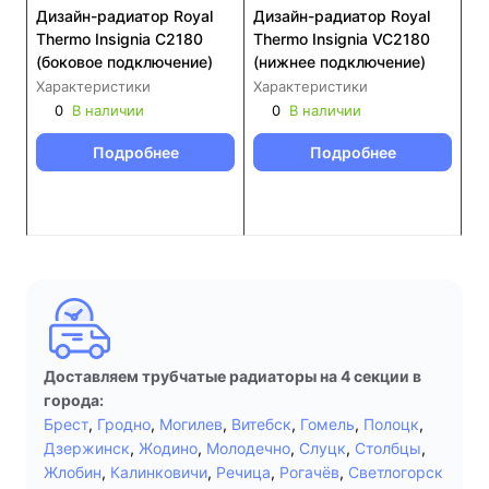
Дизайн-радиатор Royal
Дизайн-радиатор Royal
Thermo Insignia C2180
Thermo Insignia VC2180
(боковое подключение)
(нижнее подключение)
Характеристики
Характеристики
0
В наличии
0
В наличии
Подробнее
Подробнее
Доставляем трубчатые радиаторы на 4 секции в
города:
Брест
,
Гродно
,
Могилев
,
Витебск
,
Гомель
,
Полоцк
,
Дзержинск
,
Жодино
,
Молодечно
,
Слуцк
,
Столбцы
,
Жлобин
,
Калинковичи
,
Речица
,
Рогачёв
,
Светлогорск