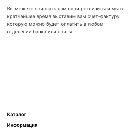
Вы можете прислать нам свои реквизиты и мы в
кратчайшее время выставим вам счет-фактуру,
которую можно будет оплатить в любом
отделении банка или почты.
Каталог
Газовые котлы
Водонагреватели
Информация
Твердотопливные котлы
Теплый пол
О компании