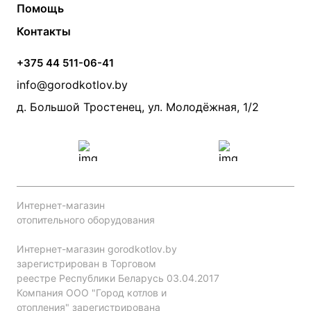
Помощь
Электрические котлы
Радиаторы
Контакты
Условия оплаты
Контакты
Банные печи
Насосы
Статьи
Условия доставки
Камины и печи
Дымоходы
Акции
+375 44 511-06-41
Монтаж систем отопления
Производители
info@gorodkotlov.by
Прайс по монтажу систем отопления
Проект систем отопления
д. Большой Тростенец, ул. Молодёжная, 1/2
Интернет-магазин
отопительного оборудования
Интернет-магазин gorodkotlov.by
зарегистрирован в Торговом
реестре Республики Беларусь 03.04.2017
Компания ООО "Город котлов и
отопления" зарегистрирована