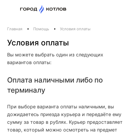
Назад
Главная
Помощь
Условия оплаты
Телефоны
Условия оплаты
+375 44 511-06-41
+375 29 237-06-41
Вы можете выбрать один из следующих
Котлы и отопление
вариантов оплаты:
+375 44 521-06-41
Печи, камины, бани
Оплата наличными либо по
терминалу
Заказать звонок
При выборе варианта оплаты наличными, вы
дожидаетесь приезда курьера и передаёте ему
сумму за товар в рублях. Курьер предоставляет
товар, который можно осмотреть на предмет