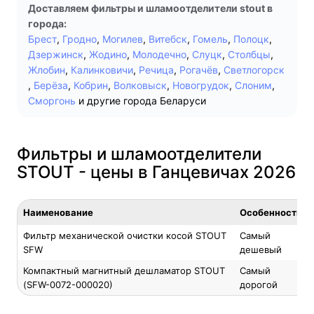
Доставляем фильтры и шламоотделители stout в
города:
Брест
,
Гродно
,
Могилев
,
Витебск
,
Гомель
,
Полоцк
,
Дзержинск
,
Жодино
,
Молодечно
,
Слуцк
,
Столбцы
,
Жлобин
,
Калинковичи
,
Речица
,
Рогачёв
,
Светлогорск
,
Берёза
,
Кобрин
,
Волковыск
,
Новогрудок
,
Слоним
,
Сморгонь
и другие города Беларуси
Фильтры и шламоотделители
STOUT - цены в Ганцевичах 2026
Наименование
Особенность
Фильтр механической очистки косой STOUT
Самый
SFW
дешевый
Компактный магнитный дешламатор STOUT
Самый
(SFW-0072-000020)
дорогой