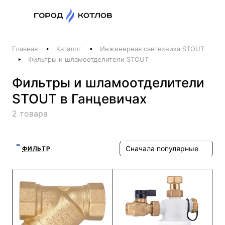
Назад
Главная
Каталог
Инженерная сантехника STOUT
Телефоны
Фильтры и шламоотделители STOUT
+375 44 511-06-41
Фильтры и шламоотделители
+375 29 237-06-41
STOUT в Ганцевичах
Котлы и отопление
2 товара
+375 44 521-06-41
Печи, камины, бани
Сначала популярные
ФИЛЬТР
Заказать звонок