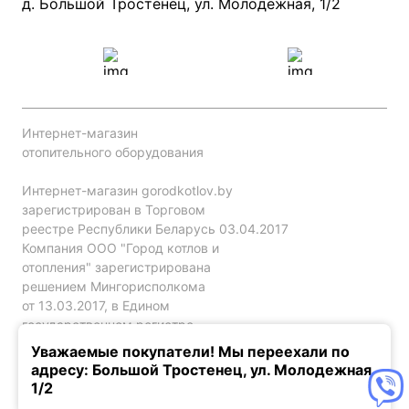
Проект систем отопления
д. Большой Тростенец, ул. Молодёжная, 1/2
Интернет-магазин
отопительного оборудования
Интернет-магазин gorodkotlov.by
зарегистрирован в Торговом
реестре Республики Беларусь 03.04.2017
Компания ООО "Город котлов и
отопления" зарегистрирована
решением Мингорисполкома
от 13.03.2017, в Едином
государственном регистре
юр. лиц и индивидуальных
Уважаемые покупатели! Мы переехали по
предпринимателей за №192786120.
адресу: Большой Тростенец, ул. Молодежная,
1/2