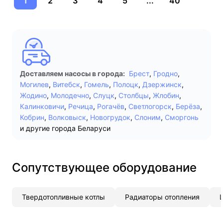
1
2
3
4
5
...
40
Доставляем насосы в города:
Брест
,
Гродно
,
Могилев
,
Витебск
,
Гомель
,
Полоцк
,
Дзержинск
,
Жодино
,
Молодечно
,
Слуцк
,
Столбцы
,
Жлобин
,
Калинковичи
,
Речица
,
Рогачёв
,
Светлогорск
,
Берёза
,
Кобрин
,
Волковыск
,
Новогрудок
,
Слоним
,
Сморгонь
и другие города Беларуси
Сопутствующее оборудование
Твердотопливные котлы
Радиаторы отопления