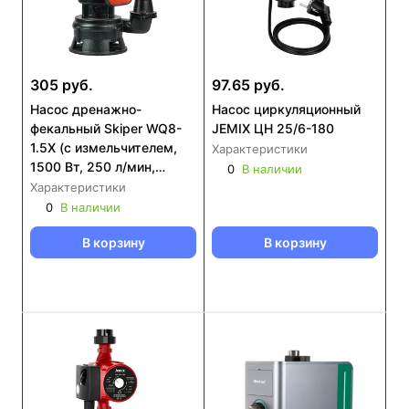
305 руб.
97.65 руб.
Насос дренажнo-
Насос циркуляционный
фекальный Skiper WQ8-
JEMIX ЦН 25/6-180
1.5X (с измельчителем,
Характеристики
1500 Вт, 250 л/мин,
0
В наличии
чугун, попл.выкл)
Характеристики
0
В наличии
В корзину
В корзину