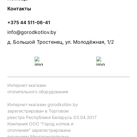
Электрические котлы
Радиаторы
Контакты
Условия оплаты
Контакты
Банные печи
Насосы
Статьи
Условия доставки
Камины и печи
Дымоходы
Акции
+375 44 511-06-41
Монтаж систем отопления
Производители
info@gorodkotlov.by
Прайс по монтажу систем отопления
Проект систем отопления
д. Большой Тростенец, ул. Молодёжная, 1/2
Интернет-магазин
отопительного оборудования
Интернет-магазин gorodkotlov.by
зарегистрирован в Торговом
реестре Республики Беларусь 03.04.2017
Компания ООО "Город котлов и
отопления" зарегистрирована
решением Мингорисполкома