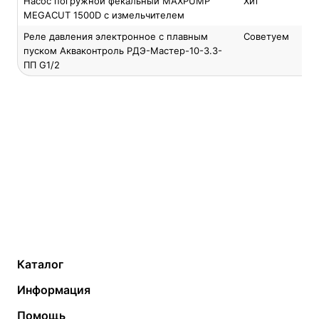
Насос погружной фекальный MAXPUMP
Хит
MEGACUT 1500D с измельчителем
Реле давления электронное с плавным
Советуем
пуском Акваконтроль РДЭ-Мастер-10-3.3-
ПП G1/2
Каталог
Газовые котлы
Водонагреватели
Информация
Твердотопливные котлы
Теплый пол
О компании
Помощь