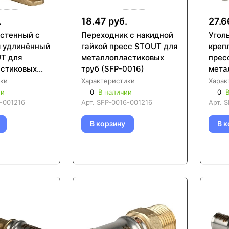
.
18.47 руб.
27.6
астенный с
Переходник с накидной
Угол
 удлинённый
гайкой пресс STOUT для
креп
T для
металлопластиковых
прес
стиковых
труб (SFP-0016)
мета
012)
труб
ки
Характеристики
Харак
ии
0
В наличии
0
В
-001216
Арт.
SFP-0016-001216
Арт.
S
В корзину
В к