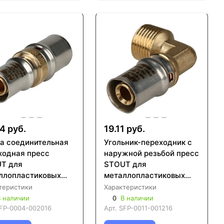
4 руб.
19.11 руб.
а соединительная
Угольник-переходник с
ходная пресс
наружной резьбой пресс
T для
STOUT для
ллопластиковых
металлопластиковых
 (SFP-0004)
труб (SFP-0011)
теристики
Характеристики
 наличии
0
В наличии
FP-0004-002016
Арт.
SFP-0011-001216