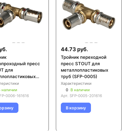
уб.
44.73 руб.
ник
Тройник переходной
опроходный пресс
пресс STOUT для
T для
металлопластиковых
ллопластиковых
труб (SFP-0005)
 (SFP-0006)
теристики
Характеристики
 наличии
0
В наличии
FP-0006-161616
Арт.
SFP-0005-201616
орзину
В корзину