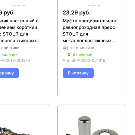
6 руб.
23.29 руб.
ьник настенный с
Муфта соединительная
лением короткий
равнопроходная пресс
с STOUT для
STOUT для
ллопластиковых
металлопластиковых
 (SFP-0018)
труб (SFP-0003)
теристики
Характеристики
 наличии
0
В наличии
FP-0018-001216
Арт.
SFP-0003-001616
орзину
В корзину