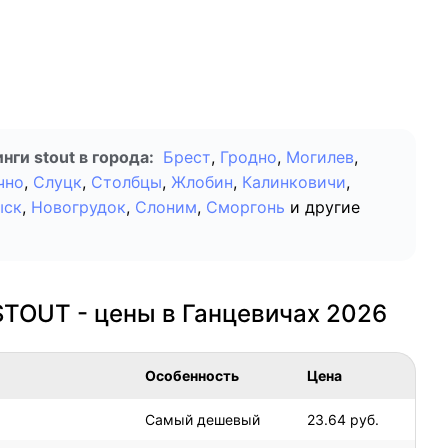
ги stout в города:
Брест
,
Гродно
,
Могилев
,
чно
,
Слуцк
,
Столбцы
,
Жлобин
,
Калинковичи
,
ыск
,
Новогрудок
,
Слоним
,
Сморгонь
и другие
STOUT - цены в Ганцевичах 2026
Особенность
Цена
Самый дешевый
23.64 руб.