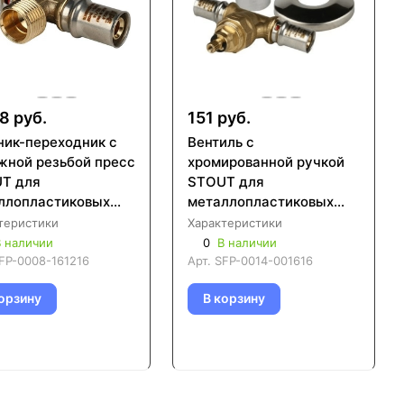
8 руб.
151 руб.
ник-переходник с
Вентиль с
жной резьбой пресс
хромированной ручкой
T для
STOUT для
ллопластиковых
металлопластиковых
 (SFP-0008)
труб (SFP-0014)
теристики
Характеристики
 наличии
0
В наличии
FP-0008-161216
Арт.
SFP-0014-001616
орзину
В корзину