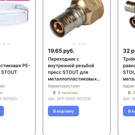
19.65 руб.
32 р
Переходник с
Трой
стиковая PE-
внутренней резьбой
равн
b STOUT
пресс STOUT для
STOU
металлопластиковых
мета
труб (SFP-0002)
труб
ки
Характеристики
Харак
ии
0
В наличии
0
В
1-201620
Арт.
SFP-0002-001216
Арт.
S
В корзину
В к