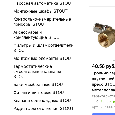
Насосная автоматика STOUT
Монтажные шкафы STOUT
Контрольно-измерительные
приборы STOUT
Аксессуары и
комплектующие STOUT
Фильтры и шламоотделители
STOUT
Монтажные элементы STOUT
40.58 руб
Термостатические
смесительные клапаны
Тройник-пе
STOUT
внутренней
пресс STOU
Баки мембранные STOUT
металлопла
Фитинги винтовые STOUT
труб (SFP-
Характеристи
Клапана соленоидные STOUT
0
В налич
Арт.
SFP-0007
Радиаторы отопления STOUT