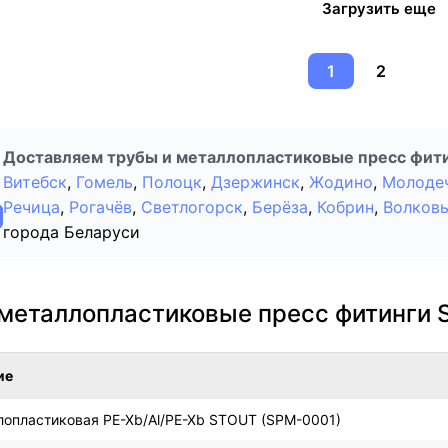
Загрузить еще
1
2
Доставляем трубы и металлопластиковые пресс фитин
Витебск
,
Гомель
,
Полоцк
,
Дзержинск
,
Жодино
,
Молоде
Речица
,
Рогачёв
,
Светлогорск
,
Берёза
,
Кобрин
,
Волков
города Беларуси
металлопластиковые пресс фитинги 
ие
лопластиковая PE-Xb/Al/PE-Xb STOUT (SPM-0001)