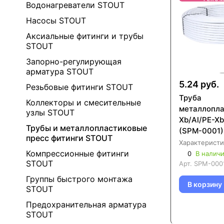
Водонагреватели STOUT
Насосы STOUT
Аксиальные фитинги и трубы
STOUT
Запорно-регулирующая
арматура STOUT
5.24 руб.
Резьбовые фитинги STOUT
Труба
Коллекторы и смесительные
металлопла
узлы STOUT
Xb/Al/PE-X
Трубы и металлопластиковые
(SPM-0001)
пресс фитинги STOUT
Характеристи
Компрессионные фитинги
0
В налич
STOUT
Арт.
SPM-000
Группы быстрого монтажа
В корзину
STOUT
Предохранительная арматура
STOUT