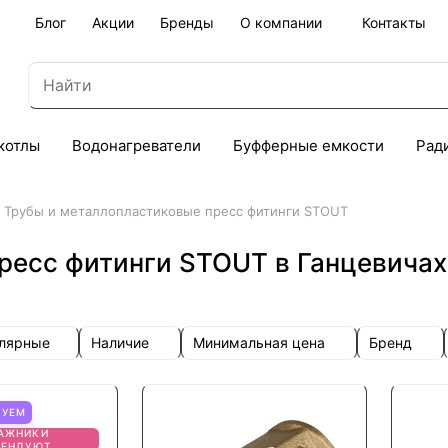
Блог
Акции
Бренды
О компании
Контакты
котлы
Водонагреватели
Буфферные емкости
Рад
Трубы и металлопластиковые пресс фитинги STOUT
ресс фитинги STOUT в Ганцевичах
улярные
Наличие
Минимальная цена
Бренд
ТУЕМ
АЖНИКИ
МЕНДУЮТ