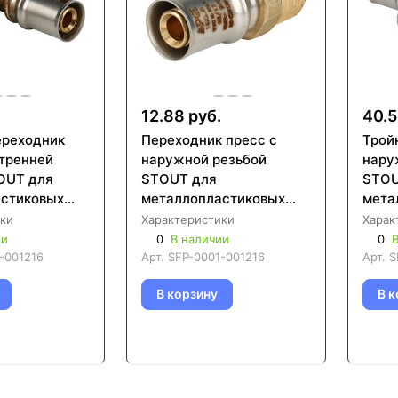
12.88 руб.
40.5
ереходник
Переходник пресс с
Трой
утренней
наружной резьбой
нару
OUT для
STOUT для
STOU
стиковых
металлопластиковых
мета
0010)
труб (SFP-0001)
труб
ки
Характеристики
Харак
ии
0
В наличии
0
В
-001216
Арт.
SFP-0001-001216
Арт.
S
В корзину
В к