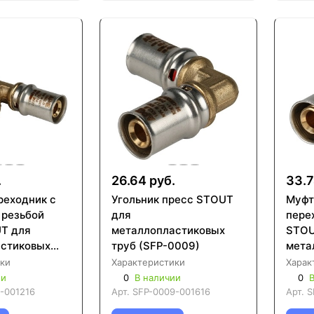
.
26.64 руб.
33.7
реходник с
Угольник пресс STOUT
Муфт
 резьбой
для
пере
T для
металлопластиковых
STOU
стиковых
труб (SFP-0009)
мета
0007)
труб
ки
Характеристики
Харак
ии
0
В наличии
0
В
-001216
Арт.
SFP-0009-001616
Арт.
S