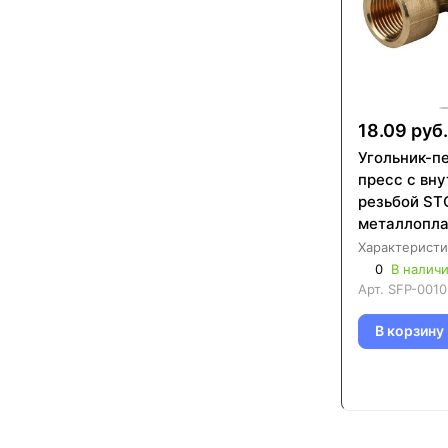
18.09 руб.
Угольник-п
пресс с вн
резьбой ST
металлопла
труб (SFP-
Характеристи
0
В налич
Арт.
SFP-0010
В корзину