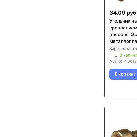
34.09 руб
Угольник н
креплением
пресс STOU
металлопла
труб (SFP-0
Характеристи
0
В налич
Арт.
SFP-0012
В корзину