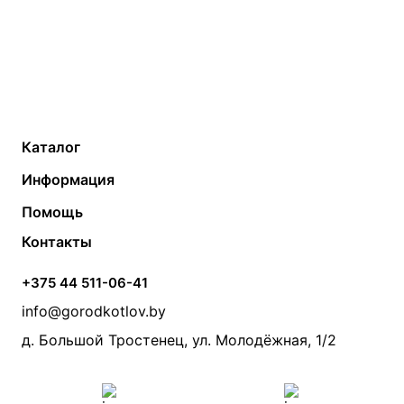
Каталог
Газовые котлы
Водонагреватели
Информация
Твердотопливные котлы
Теплый пол
О компании
Помощь
Электрические котлы
Радиаторы
Контакты
Условия оплаты
Контакты
Банные печи
Насосы
Статьи
Условия доставки
Камины и печи
Дымоходы
Акции
+375 44 511-06-41
Монтаж систем отопления
Производители
info@gorodkotlov.by
Прайс по монтажу систем отопления
Проект систем отопления
д. Большой Тростенец, ул. Молодёжная, 1/2