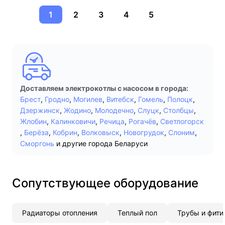
1
2
3
4
5
Доставляем электрокотлы с насосом в города:
Брест
,
Гродно
,
Могилев
,
Витебск
,
Гомель
,
Полоцк
,
Дзержинск
,
Жодино
,
Молодечно
,
Слуцк
,
Столбцы
,
Жлобин
,
Калинковичи
,
Речица
,
Рогачёв
,
Светлогорск
,
Берёза
,
Кобрин
,
Волковыск
,
Новогрудок
,
Слоним
,
Сморгонь
и другие города Беларуси
Сопутствующее оборудование
Радиаторы отопления
Теплый пол
Трубы и фити