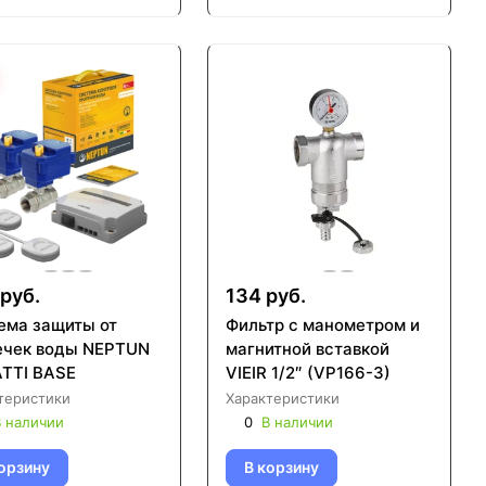
руб.
134 руб.
ема защиты от
Фильтр с манометром и
ечек воды NEPTUN
магнитной вставкой
TTI BASE
VIEIR 1/2″ (VP166-3)
теристики
Характеристики
 наличии
0
В наличии
орзину
В корзину