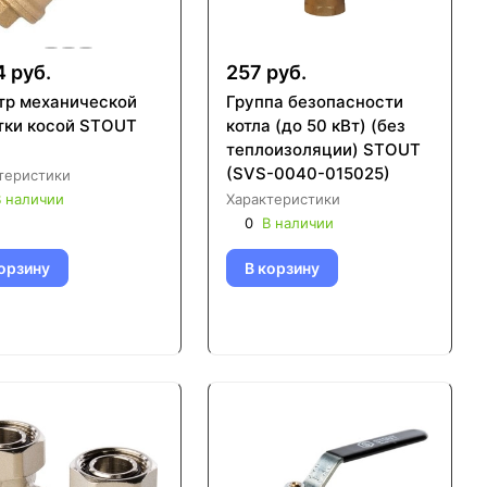
4 руб.
257 руб.
тр механической
Группа безопасности
тки косой STOUT
котла (до 50 кВт) (без
теплоизоляции) STOUT
(SVS-0040-015025)
теристики
 наличии
Характеристики
0
В наличии
орзину
В корзину