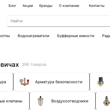
Блог
Акции
Бренды
О компании
Контакты
котлы
Водонагреватели
Буфферные емкости
Рад
евичах
398 товаров
ура
Арматура безопасности
ые клапаны
Воздухоотводчики