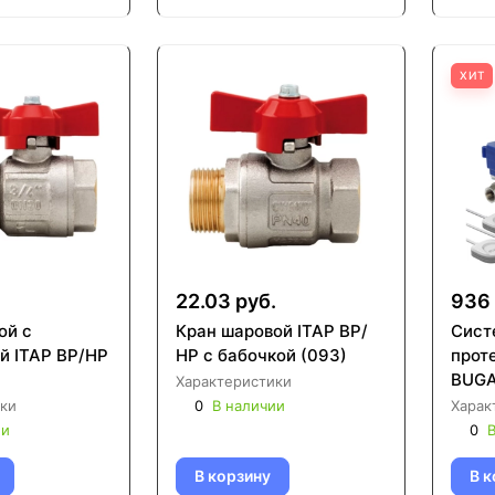
ХИТ
22.03 руб.
936 
ой с
Кран шаровой ITAP ВР/
Сист
й ITAP ВР/НР
НР с бабочкой (093)
прот
BUGA
Характеристики
ки
0
В наличии
Харак
ии
0
В
В корзину
В к