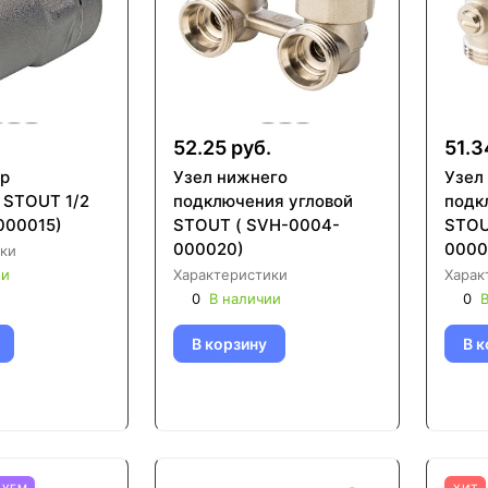
52.25 руб.
51.3
р
Узел нижнего
Узел
 STOUT 1/2
подключения угловой
подк
000015)
STOUT ( SVH-0004-
STOU
000020)
0000
ки
ии
Характеристики
Харак
0
В наличии
0
В
В корзину
В к
ТУЕМ
ХИТ