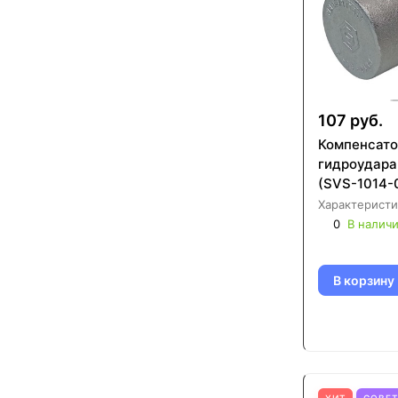
107 руб.
Компенсато
гидроудара
(SVS-1014-
Характеристи
0
В налич
В корзину
ХИТ
СОВЕ