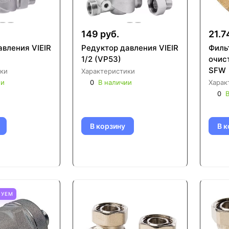
149 руб.
21.7
авления VIEIR
Редуктор давления VIEIR
Филь
1/2 (VP53)
очис
SFW
ки
Характеристики
ии
0
В наличии
Харак
0
В
В корзину
В к
ТУЕМ