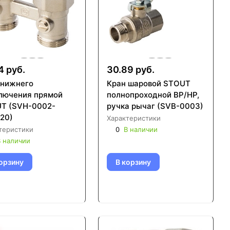
4 руб.
30.89 руб.
 нижнего
Кран шаровой STOUT
лючения прямой
полнопроходной ВР/НР,
T (SVH-0002-
ручка рычаг (SVB-0003)
20)
Характеристики
теристики
0
В наличии
 наличии
орзину
В корзину