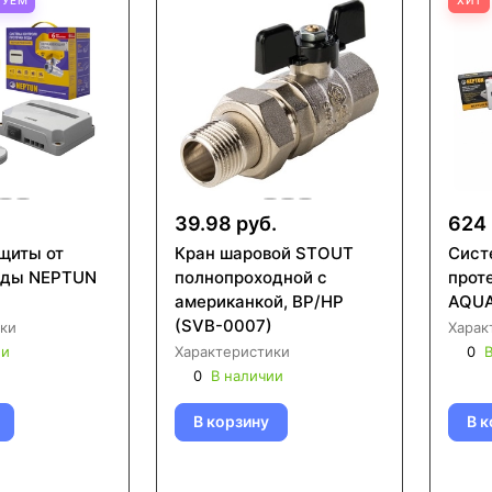
39.98 руб.
624 
щиты от
Кран шаровой STOUT
Сист
оды NEPTUN
полнопроходной с
прот
американкой, ВР/НР
AQU
(SVB-0007)
ки
Харак
ии
Характеристики
0
В
0
В наличии
В корзину
В к