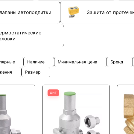
лапаны автоподпитки
Защита от протече
ермостатические
оловки
улярные
Наличие
Минимальная цена
Бренд
ожения
Размер
ХИТ