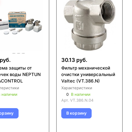
руб.
30.13 руб.
ема защиты от
Фильтр механической
ечек воды NEPTUN
очистки универсальный
ACONTROL
Valtec (VT.386.N)
теристики
Характеристики
 наличии
0
В наличии
Арт.
VT.386.N.04
орзину
В корзину