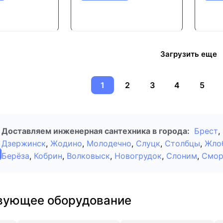
Загрузить еще
1
2
3
4
5
Доставляем инженерная сантехника в города:
Брест
,
Дзержинск
,
Жодино
,
Молодечно
,
Слуцк
,
Столбцы
,
Жло
Берёза
,
Кобрин
,
Волковыск
,
Новогрудок
,
Слоним
,
Смор
вующее оборудование