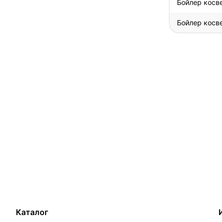
Бойлер косв
Бойлер косв
Каталог