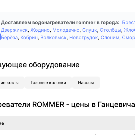
Доставляем водонагреватели rommer в города:
Брес
Дзержинск
,
Жодино
,
Молодечно
,
Слуцк
,
Столбцы
,
Жло
Берёза
,
Кобрин
,
Волковыск
,
Новогрудок
,
Слоним
,
Смор
вующее оборудование
ие котлы
Газовые колонки
Насосы
реватели ROMMER - цены в Ганцевича
ие