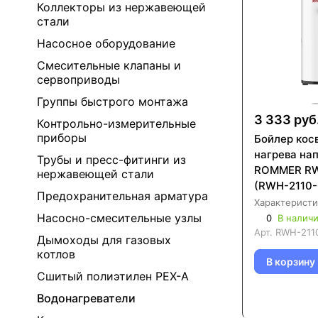
Коллекторы из нержавеющей
стали
Насосное оборудование
Смесительные клапаны и
сервоприводы
Группы быстрого монтажа
3 333 руб
Контрольно-измерительные
приборы
Бойлер кос
нагрева на
Трубы и пресс-фитинги из
ROMMER R
нержавеющей стали
(RWH-2110
Предохранительная арматура
Характеристи
Насосно-смесительные узлы
0
В налич
Арт.
RWH-211
Дымоходы для газовых
котлов
В корзину
Сшитый полиэтилен PEX-A
Водонагреватели