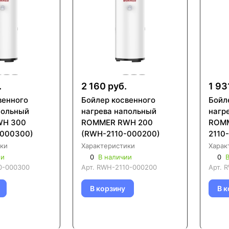
.
2 160 руб.
1 93
венного
Бойлер косвенного
Бойл
польный
нагрева напольный
нагр
WH 300
ROMMER RWH 200
ROMM
-000300)
(RWH-2110-000200)
2110
ки
Характеристики
Харак
ии
0
В наличии
0
В
0-000300
Арт.
RWH-2110-000200
Арт.
R
В корзину
В к