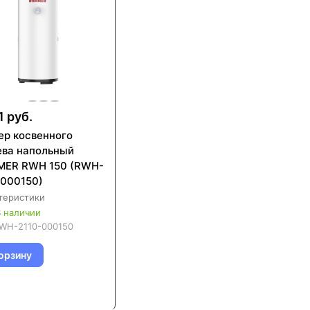
1 руб.
ер косвенного
ева напольный
ER RWH 150 (RWH-
-000150)
теристики
 наличии
WH-2110-000150
орзину