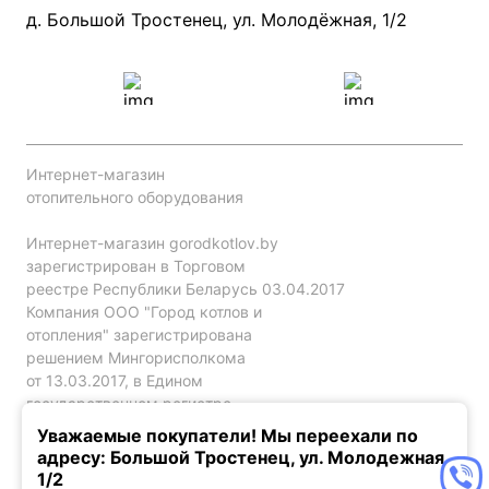
Проект систем отопления
д. Большой Тростенец, ул. Молодёжная, 1/2
Интернет-магазин
отопительного оборудования
Интернет-магазин gorodkotlov.by
зарегистрирован в Торговом
реестре Республики Беларусь 03.04.2017
Компания ООО "Город котлов и
отопления" зарегистрирована
решением Мингорисполкома
от 13.03.2017, в Едином
государственном регистре
юр. лиц и индивидуальных
Уважаемые покупатели! Мы переехали по
предпринимателей за №192786120.
адресу: Большой Тростенец, ул. Молодежная,
1/2