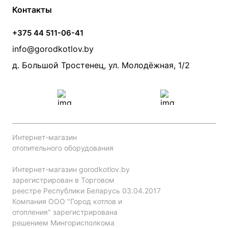
Контакты
Условия оплаты
Контакты
Банные печи
Насосы
Статьи
Условия доставки
Камины и печи
Дымоходы
Акции
+375 44 511-06-41
Монтаж систем отопления
Производители
info@gorodkotlov.by
Прайс по монтажу систем отопления
Проект систем отопления
д. Большой Тростенец, ул. Молодёжная, 1/2
Интернет-магазин
отопительного оборудования
Интернет-магазин gorodkotlov.by
зарегистрирован в Торговом
реестре Республики Беларусь 03.04.2017
Компания ООО "Город котлов и
отопления" зарегистрирована
решением Мингорисполкома