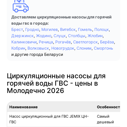
Доставляем циркуляционные насосы для горячей
воды гвс в города:
Брест
,
Гродно
,
Могилев
,
Витебск
,
Гомель
,
Полоцк
,
Дзержинск
,
Жодино
,
Слуцк
,
Столбцы
,
Жлобин
,
Калинковичи
,
Речица
,
Рогачёв
,
Светлогорск
,
Берёза
,
Кобрин
,
Волковыск
,
Новогрудок
,
Слоним
,
Сморгонь
и другие города Беларуси
Циркуляционные насосы для
горячей воды ГВС - цены в
Молодечно 2026
Наименование
Особенность
Насос циркуляционный для ГВС JEMIX ЦН-
Самый
ГВС
дешевый