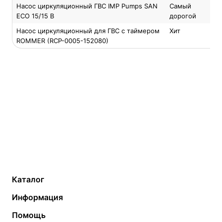
Насос циркуляционный ГВС IMP Pumps SAN
Самый
ECO 15/15 B
дорогой
Насос циркуляционный для ГВС с таймером
Хит
ROMMER (RCP-0005-152080)
Каталог
Газовые котлы
Водонагреватели
Информация
Твердотопливные котлы
Теплый пол
О компании
Помощь
Электрические котлы
Радиаторы