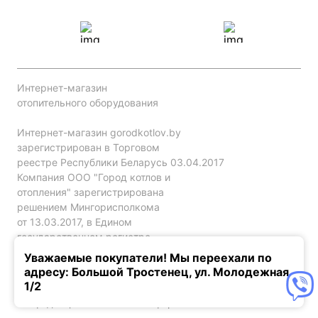
Интернет-магазин
отопительного оборудования
Интернет-магазин gorodkotlov.by
зарегистрирован в Торговом
реестре Республики Беларусь 03.04.2017
Компания ООО "Город котлов и
отопления" зарегистрирована
решением Мингорисполкома
от 13.03.2017, в Едином
государственном регистре
юр. лиц и индивидуальных
Уважаемые покупатели! Мы переехали по
предпринимателей за №192786120.
адресу: Большой Тростенец, ул. Молодежная,
1/2
Конфиденциальность
Оферта