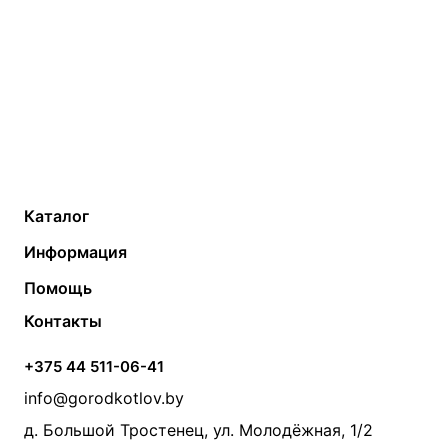
Каталог
Газовые котлы
Водонагреватели
Информация
Твердотопливные котлы
Теплый пол
О компании
Помощь
Электрические котлы
Радиаторы
Контакты
Условия оплаты
Контакты
Банные печи
Насосы
Статьи
Условия доставки
Камины и печи
Дымоходы
Акции
+375 44 511-06-41
Монтаж систем отопления
Производители
info@gorodkotlov.by
Прайс по монтажу систем отопления
Проект систем отопления
д. Большой Тростенец, ул. Молодёжная, 1/2