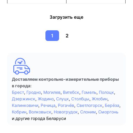
Загрузить еще
1
2
Доставляем контрольно-измерительные приборы
в города:
Брест
,
Гродно
,
Могилев
,
Витебск
,
Гомель
,
Полоцк
,
Дзержинск
,
Жодино
,
Слуцк
,
Столбцы
,
Жлобин
,
Калинковичи
,
Речица
,
Рогачёв
,
Светлогорск
,
Берёза
,
Кобрин
,
Волковыск
,
Новогрудок
,
Слоним
,
Сморгонь
и другие города Беларуси