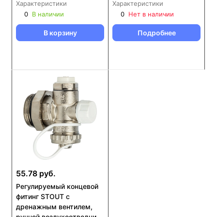
воздухоотводчик 1"
Характеристики
Характеристики
(SMS-1000-010001)
0
В наличии
0
Нет в наличии
489AR
В корзину
Подробнее
55.78 руб.
Регулируемый концевой
фитинг STOUT с
дренажным вентилем,
ручной воздухоотводчик