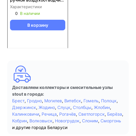
1" (SMS-1000-020001)
Характеристики
489MR
0
В наличии
В корзину
Доставляем коллекторы и смесительные узлы
stout в города:
Брест
,
Гродно
,
Могилев
,
Витебск
,
Гомель
,
Полоцк
,
Дзержинск
,
Жодино
,
Слуцк
,
Столбцы
,
Жлобин
,
Калинковичи
,
Речица
,
Рогачёв
,
Светлогорск
,
Берёза
,
Кобрин
,
Волковыск
,
Новогрудок
,
Слоним
,
Сморгонь
и другие города Беларуси