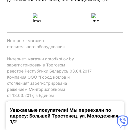
Интернет-магазин
отопительного оборудования
Интернет-магазин gorodkotlov.by
зарегистрирован в Торговом
реестре Республики Беларусь 03.04.2017
Компания ООО "Город котлов и
отопления" зарегистрирована
решением Мингорисполкома
от 13.03.2017, в Едином
государственном регистре
юр. лиц и индивидуальных
Уважаемые покупатели! Мы переехали по
предпринимателей за №192786120.
адресу: Большой Тростенец, ул. Молодежная,
1/2
Конфиденциальность
Оферта