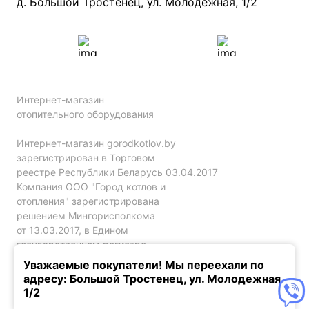
Проект систем отопления
д. Большой Тростенец, ул. Молодёжная, 1/2
Интернет-магазин
отопительного оборудования
Интернет-магазин gorodkotlov.by
зарегистрирован в Торговом
реестре Республики Беларусь 03.04.2017
Компания ООО "Город котлов и
отопления" зарегистрирована
решением Мингорисполкома
от 13.03.2017, в Едином
государственном регистре
юр. лиц и индивидуальных
Уважаемые покупатели! Мы переехали по
предпринимателей за №192786120.
адресу: Большой Тростенец, ул. Молодежная,
1/2
Конфиденциальность
Оферта