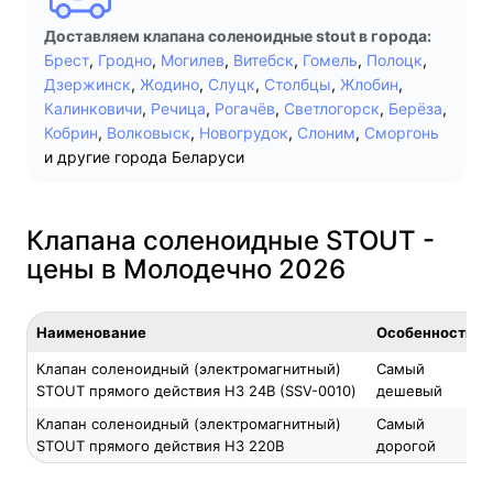
Доставляем клапана соленоидные stout в города:
Брест
,
Гродно
,
Могилев
,
Витебск
,
Гомель
,
Полоцк
,
Дзержинск
,
Жодино
,
Слуцк
,
Столбцы
,
Жлобин
,
Калинковичи
,
Речица
,
Рогачёв
,
Светлогорск
,
Берёза
,
Кобрин
,
Волковыск
,
Новогрудок
,
Слоним
,
Сморгонь
и другие города Беларуси
Клапана соленоидные STOUT -
цены в Молодечно 2026
Наименование
Особенность
Клапан соленоидный (электромагнитный)
Самый
STOUT прямого действия НЗ 24В (SSV-0010)
дешевый
Клапан соленоидный (электромагнитный)
Самый
STOUT прямого действия НЗ 220В
дорогой