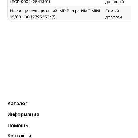
(RCP-0002-2541301)
дешевый
Насос циркуляционный IMP Pumps NMT MINI
Самый
15/60-130 (979525347)
дорогой
Каталог
Газовые котлы
Водонагреватели
Информация
Твердотопливные котлы
Теплый пол
О компании
Помощь
Электрические котлы
Радиаторы
Контакты
Условия оплаты
Контакты
Банные печи
Насосы