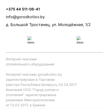
Статьи
Условия доставки
Камины и печи
Дымоходы
Акции
+375 44 511-06-41
Монтаж систем отопления
Производители
info@gorodkotlov.by
Прайс по монтажу систем отопления
Проект систем отопления
д. Большой Тростенец, ул. Молодёжная, 1/2
Интернет-магазин
отопительного оборудования
Интернет-магазин gorodkotlov.by
зарегистрирован в Торговом
реестре Республики Беларусь 03.04.2017
Компания ООО "Город котлов и
отопления" зарегистрирована
решением Мингорисполкома
от 13.03.2017, в Едином