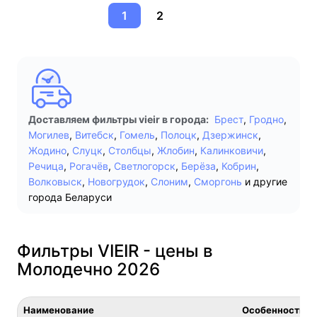
1
2
Доставляем фильтры vieir в города:
Брест
,
Гродно
,
Могилев
,
Витебск
,
Гомель
,
Полоцк
,
Дзержинск
,
Жодино
,
Слуцк
,
Столбцы
,
Жлобин
,
Калинковичи
,
Речица
,
Рогачёв
,
Светлогорск
,
Берёза
,
Кобрин
,
Волковыск
,
Новогрудок
,
Слоним
,
Сморгонь
и другие
города Беларуси
Фильтры VIEIR - цены в
Молодечно 2026
Наименование
Особенность