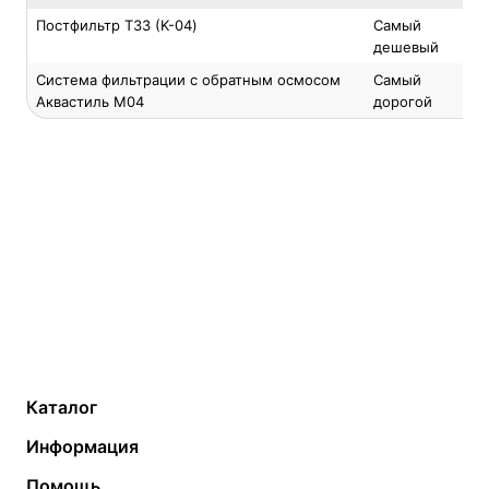
Постфильтр Т33 (K-04)
Самый
дешевый
Система фильтрации с обратным осмосом
Самый
Аквастиль М04
дорогой
Каталог
Газовые котлы
Водонагреватели
Информация
Твердотопливные котлы
Теплый пол
О компании
Помощь