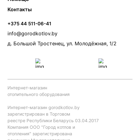
Электрические котлы
Радиаторы
Контакты
Условия оплаты
Контакты
Банные печи
Насосы
Статьи
Условия доставки
Камины и печи
Дымоходы
Акции
+375 44 511-06-41
Монтаж систем отопления
Производители
info@gorodkotlov.by
Прайс по монтажу систем отопления
Проект систем отопления
д. Большой Тростенец, ул. Молодёжная, 1/2
Интернет-магазин
отопительного оборудования
Интернет-магазин gorodkotlov.by
зарегистрирован в Торговом
реестре Республики Беларусь 03.04.2017
Компания ООО "Город котлов и
отопления" зарегистрирована