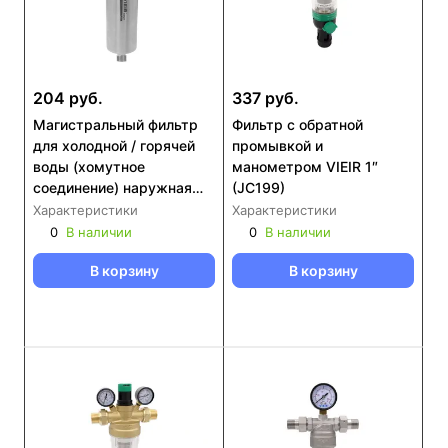
204 руб.
337 руб.
Магистральный фильтр
Фильтр с обратной
для холодной / горячей
промывкой и
воды (хомутное
манометром VIEIR 1″
соединение) наружная
(JC199)
подключение VIEIR 1/2"
Характеристики
Характеристики
(VR10SL-C)
0
В наличии
0
В наличии
В корзину
В корзину