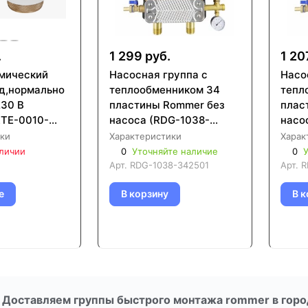
.
1 299 руб.
1 20
мический
Насосная группа с
Насо
д,нормально
теплообменником 34
тепл
230 В
пластины Rommer без
плас
TE-0010-
насоса (RDG-1038-
насо
342501)
2825
ки
Характеристики
Харак
аличии
0
Уточняйте наличие
0
У
Арт.
RDG-1038-342501
Арт.
R
е
В корзину
В к
Доставляем группы быстрого монтажа rommer в горо