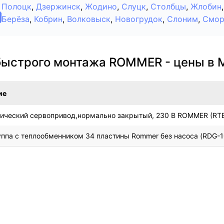
Полоцк
,
Дзержинск
,
Жодино
,
Слуцк
,
Столбцы
,
Жлобин
,
Берёза
,
Кобрин
,
Волковыск
,
Новогрудок
,
Слоним
,
Смор
быстрого монтажа ROMMER - цены в 
ие
ический сервопривод,нормально закрытый, 230 В ROMMER (RT
уппа с теплообменником 34 пластины Rommer без насоса (RDG-