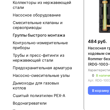
Коллекторы из нержавеющей
стали
Насосное оборудование
Смесительные клапаны и
сервоприводы
Группы быстрого монтажа
484 руб.
Контрольно-измерительные
приборы
Насосная г
ходовым см
Трубы и пресс-фитинги из
Rommer без
нержавеющей стали
(RDG-1003-
Предохранительная арматура
Характеристи
Насосно-смесительные узлы
0
В налич
Арт.
RDG-100
Дымоходы для газовых
котлов
В корзину
Сшитый полиэтилен PEX-A
Водонагреватели