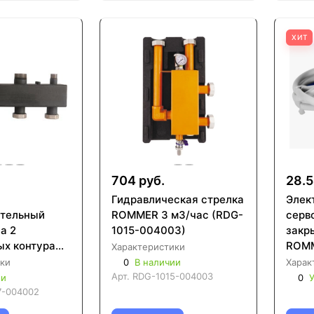
ХИТ
704 руб.
28.5
Гидравлическая стрелка
Элек
ительный
ROMMER 3 м3/час (RDG-
серв
а 2
1015-004003)
закр
ых контура
ROMM
Характеристики
G-0017
2300
ки
0
В наличии
Харак
Арт.
RDG-1015-004003
ии
0
У
7-004002