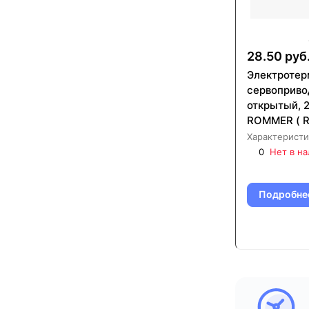
28.50 руб
Электротер
сервоприво
открытый, 
ROMMER ( R
230002)
Характеристи
0
Нет в н
Подробне