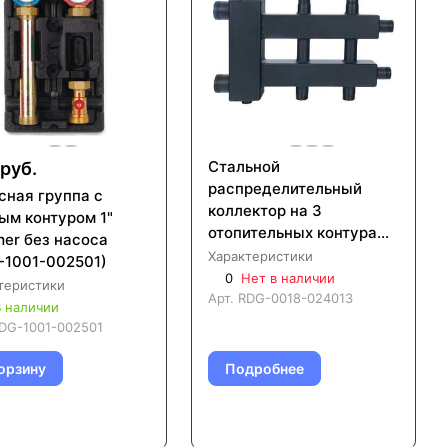
Стальной
руб.
распределительный
сная группа с
коллектор на 3
ым контуром 1"
отопительных контура
er без насоса
ROMMER RDG-0018-
Характеристики
-1001-002501)
024013
0
Нет в наличии
теристики
Арт.
RDG-0018-024013
 наличии
DG-1001-002501
орзину
Подробнее