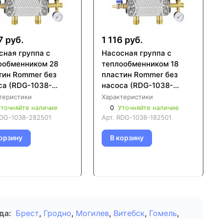
7 руб.
1 116 руб.
сная группа с
Насосная группа с
ообменником 28
теплообменником 18
тин Rommer без
пластин Rommer без
са (RDG-1038-
насоса (RDG-1038-
01)
182501)
теристики
Характеристики
точняйте наличие
0
Уточняйте наличие
DG-1038-282501
Арт.
RDG-1038-182501
орзину
В корзину
да:
Брест
,
Гродно
,
Могилев
,
Витебск
,
Гомель
,