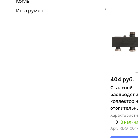
Котлы
Инструмент
404 руб.
Стальной
распредел
коллектор н
отопительн
ROMMER RD
Характеристи
0
В налич
Арт.
RDG-001