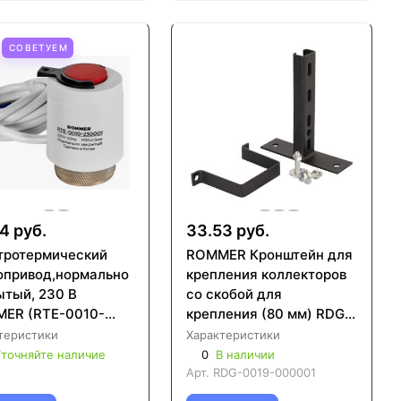
СОВЕТУЕМ
4 руб.
33.53 руб.
тротермический
ROMMER Кронштейн для
опривод,нормально
крепления коллекторов
ытый, 230 В
со скобой для
ER (RTE-0010-
крепления (80 мм) RDG-
01)
0019-000001
теристики
Характеристики
точняйте наличие
0
В наличии
Арт.
RDG-0019-000001