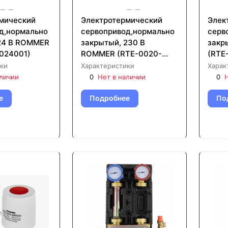
мический
Электротермический
Элек
д,нормально
сервопривод,нормально
серв
24 В ROMMER
закрытый, 230 В
закр
024001)
ROMMER (RTE-0020-
(RTE
230001)
ки
Характеристики
Харак
аличии
0
Нет в наличии
0
Н
е
Подробнее
По