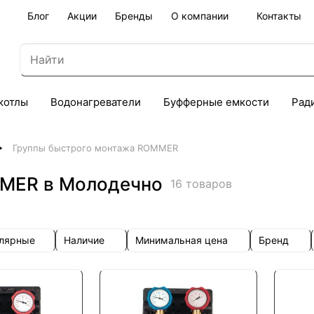
Блог
Акции
Бренды
О компании
Контакты
котлы
Водонагреватели
Буфферные емкости
Рад
Группы быстрого монтажа ROMMER
MMER в Молодечно
16 товаров
улярные
Наличие
Минимальная цена
Бренд