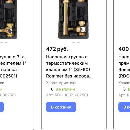
472 руб.
400 
руппа с 3-х
Насосная группа с
Насо
есителем 1"
термостатическим
прям
 насоса
клапаном 1" (35-60)
Romm
002501)
Rommer без насоса
(RDG
(RDG-1002-002501)
ки
Характеристики
Харак
ии
0
В наличии
0
В
3-002501
Арт.
RDG-1002-002501
Арт.
R
В корзину
В к