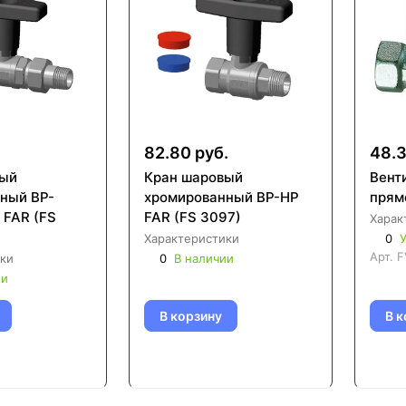
82.80 руб.
48.3
вый
Кран шаровый
Вент
ный ВР-
хромированный ВР-НР
прям
S
FAR (FS 3097)
Харак
Характеристики
0
У
Арт.
F
ки
0
В наличии
ии
В корзину
В к