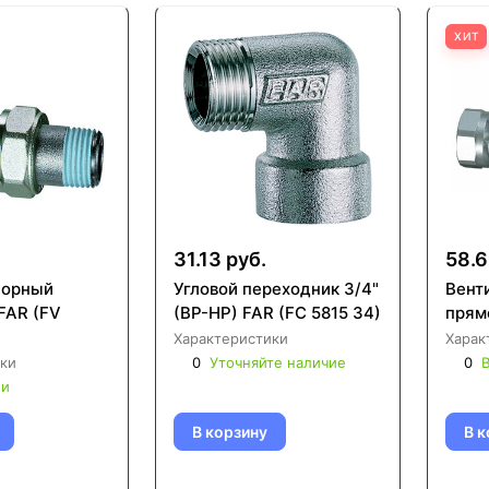
ХИТ
31.13 руб.
58.6
порный
Угловой переходник 3/4"
Вент
FAR (FV
(ВР-НР) FAR (FC 5815 34)
прямо
Характеристики
Харак
ки
0
Уточняйте наличие
0
В
ии
В корзину
В к