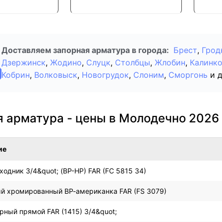
Доставляем запорная арматура в города:
Брест
,
Грод
Дзержинск
,
Жодино
,
Слуцк
,
Столбцы
,
Жлобин
,
Калинк
Кобрин
,
Волковыск
,
Новогрудок
,
Слоним
,
Сморгонь
и 
я арматура - цены в Молодечно 2026
ие
ходник 3/4&quot; (ВР-НР) FAR (FC 5815 34)
й хромированный ВР-американка FAR (FS 3079)
рный прямой FAR (1415) 3/4&quot;