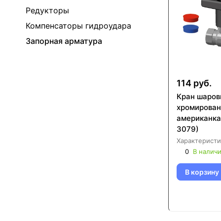
Редукторы
Компенсаторы гидроудара
Запорная арматура
114 руб.
Кран шаро
хромирован
американка FAR (F
3079)
Характеристи
0
В налич
В корзину