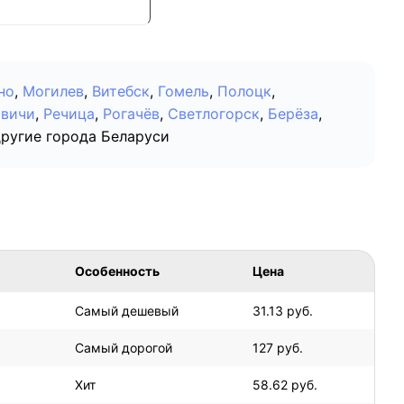
но
,
Могилев
,
Витебск
,
Гомель
,
Полоцк
,
овичи
,
Речица
,
Рогачёв
,
Светлогорск
,
Берёза
,
другие города Беларуси
Особенность
Цена
Самый дешевый
31.13 руб.
Самый дорогой
127 руб.
Хит
58.62 руб.