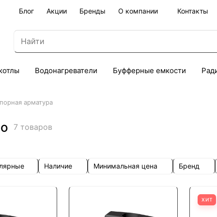
Блог
Акции
Бренды
О компании
Контакты
котлы
Водонагреватели
Буфферные емкости
Рад
порная арматура
но
7 товаров
улярные
Наличие
Минимальная цена
Бренд
ХИТ