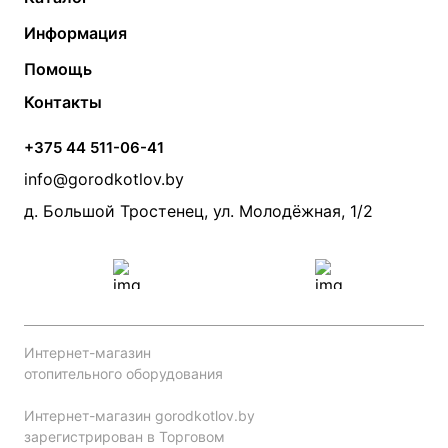
Газовые котлы
Водонагреватели
Информация
Твердотопливные котлы
Теплый пол
О компании
Помощь
Электрические котлы
Радиаторы
Контакты
Условия оплаты
Контакты
Банные печи
Насосы
Статьи
Условия доставки
Камины и печи
Дымоходы
Акции
+375 44 511-06-41
Монтаж систем отопления
Производители
info@gorodkotlov.by
Прайс по монтажу систем отопления
Проект систем отопления
д. Большой Тростенец, ул. Молодёжная, 1/2
Интернет-магазин
отопительного оборудования
Интернет-магазин gorodkotlov.by
зарегистрирован в Торговом