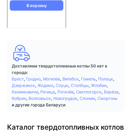
В корзину
Доставляем твердотопливные котлы 50 квт в
города:
Брест
,
Гродно
,
Могилев
,
Витебск
,
Гомель
,
Полоцк
,
Дзержинск
,
Жодино
,
Слуцк
,
Столбцы
,
Жлобин
,
Калинковичи
,
Речица
,
Рогачёв
,
Светлогорск
,
Берёза
,
Кобрин
,
Волковыск
,
Новогрудок
,
Слоним
,
Сморгонь
и другие города Беларуси
Каталог твердотопливных котлов