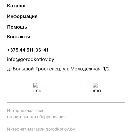
Каталог
Газовые котлы
Водонагреватели
Информация
Твердотопливные котлы
Теплый пол
О компании
Помощь
Электрические котлы
Радиаторы
Контакты
Условия оплаты
Контакты
Банные печи
Насосы
Статьи
Условия доставки
Камины и печи
Дымоходы
Акции
+375 44 511-06-41
Монтаж систем отопления
Производители
info@gorodkotlov.by
Прайс по монтажу систем отопления
Проект систем отопления
д. Большой Тростенец, ул. Молодёжная, 1/2
Интернет-магазин
отопительного оборудования
Интернет-магазин gorodkotlov.by