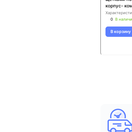
корпус- ко
Характеристи
0
В налич
В корзину