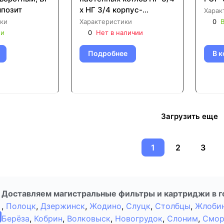
мпозит
x НГ 3/4 корпус-
Харак
композит (RFW-0080-
ки
Характеристики
0
В
256620)
ии
0
Нет в наличии
Подробнее
В к
Загрузить еще
1
2
3
Доставляем магистральные фильтры и картриджи в г
,
Полоцк
,
Дзержинск
,
Жодино
,
Слуцк
,
Столбцы
,
Жлоби
Берёза
,
Кобрин
,
Волковыск
,
Новогрудок
,
Слоним
,
Смор