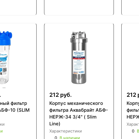
.
212 руб.
212 
ный фильтр
Корпус механического
Корп
АБФ-10 (SLIM
фильтра Аквабрайт АБФ-
фильтра Акваб
НЕРЖ-34 3/4" ( Slim
НЕРЖ-
Line)
ки
Харак
ии
Характеристики
0
В
0
В наличии