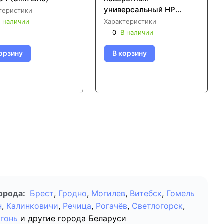
универсальный НР
теристики
корпус- латунь (RFW-
 наличии
Характеристики
0080)
0
В наличии
орзину
В корзину
орода:
Брест
,
Гродно
,
Могилев
,
Витебск
,
Гомель
н
,
Калинковичи
,
Речица
,
Рогачёв
,
Светлогорск
,
гонь
и другие города Беларуси