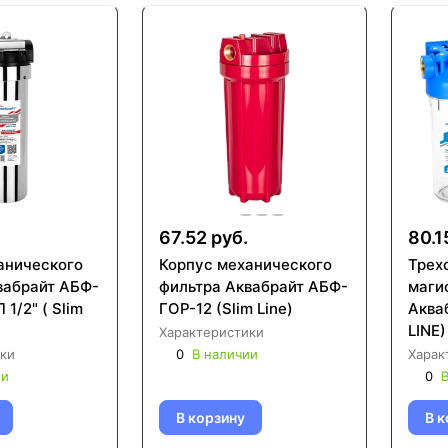
67.52 руб.
80.1
анического
Корпус механического
Трех
фильтра Аквабрайт АБФ-
маги
1/2" ( Slim
ГОР-12 (Slim Line)
Аква
LINE)
Характеристики
ки
0
В наличии
Харак
ии
0
В
В корзину
В к