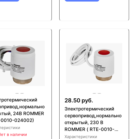
тротермический
28.50 руб.
опривод,нормально
Электротермический
ытый, 24В ROMMER
сервопривод,нормально
-0010-024002)
открытый, 230 В
теристики
ROMMER ( RTE-0010-
ет в наличии
230002)
Характеристики