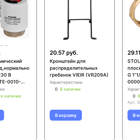
.
20.57 руб.
29.1
мический
Кронштейн для
STOU
д,нормально
распределительных
плос
230 В
гребенок VIEIR (VR209A)
G 1”1
TE-0010-
0000
Характеристики
ки
0
В наличии
Харак
те наличие
0
В
Арт.
S
В корзину
В к