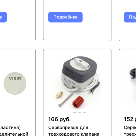
е
Подробнее
По
166 руб.
152 
пластина)
Сервопривод для
Серв
делительной
трехходового клапана
трех