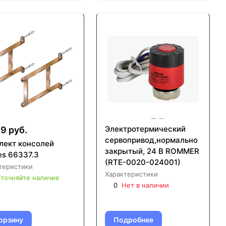
Электротермический
9 руб.
сервопривод,нормально
лект консолей
закрытый, 24 В ROMMER
es 66337.3
(RTE-0020-024001)
теристики
Характеристики
точняйте наличие
0
Нет в наличии
орзину
Подробнее