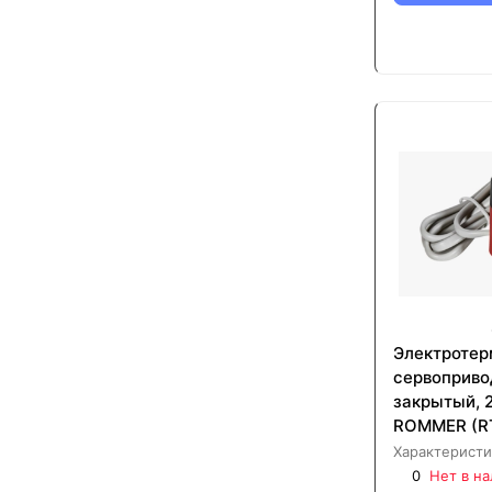
Электротер
сервоприво
закрытый, 
ROMMER (R
230001)
Характеристи
0
Нет в н