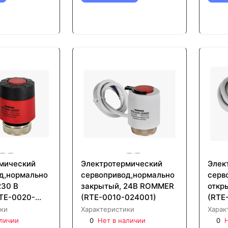
мический
Электротермический
Элек
д,нормально
сервопривод,нормально
серв
230 В
закрытый, 24В ROMMER
откр
TE-0020-
(RTE-0010-024001)
(RTE
ки
Характеристики
Харак
аличии
0
Нет в наличии
0
Н