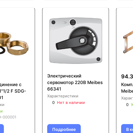
Электрический
94.3
сервомотор 220В Meibes
динение с
Комп
66341
2 F SDG-
Meib
Характеристики
01
Харак
0
Нет в наличии
ки
0
У
ии
9-000001
Подробнее
В к