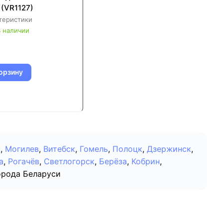
 (VR1127)
теристики
 наличии
орзину
о
,
Могилев
,
Витебск
,
Гомель
,
Полоцк
,
Дзержинск
,
а
,
Рогачёв
,
Светлогорск
,
Берёза
,
Кобрин
,
орода Беларуси