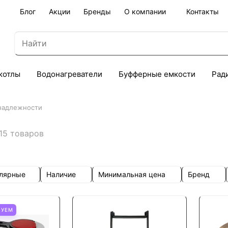
Блог
Акции
Бренды
О компании
Контакты
котлы
Водонагреватели
Буфферные емкости
Рад
надлежности
15 товаров
улярные
Наличие
Минимальная цена
Бренд
ТУЕМ