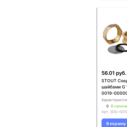
56.01 руб.
STOUT Сое
шайбами G 1"1/
0019-0000
Характеристи
0
В налич
Арт.
SDG-001
В корзину