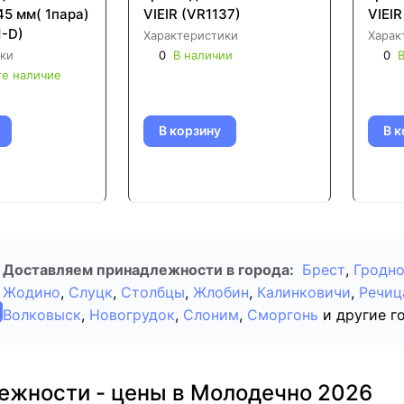
45 мм( 1пара)
VIEIR (VR1137)
VIEIR
1-D)
Характеристики
Харак
ки
0
В наличии
0
В
те наличие
В корзину
В к
Доставляем принадлежности в города:
Брест
,
Гродн
Жодино
,
Слуцк
,
Столбцы
,
Жлобин
,
Калинковичи
,
Речиц
Волковыск
,
Новогрудок
,
Слоним
,
Сморгонь
и другие г
ежности - цены в Молодечно 2026