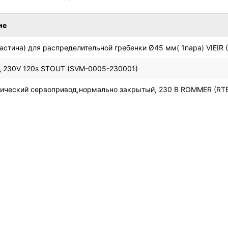
ие
астина) для распределительной гребенки Ø45 мм( 1пара) VIEIR 
 230V 120s STOUT (SVM-0005-230001)
ический сервопривод,нормально закрытый, 230 В ROMMER (RT