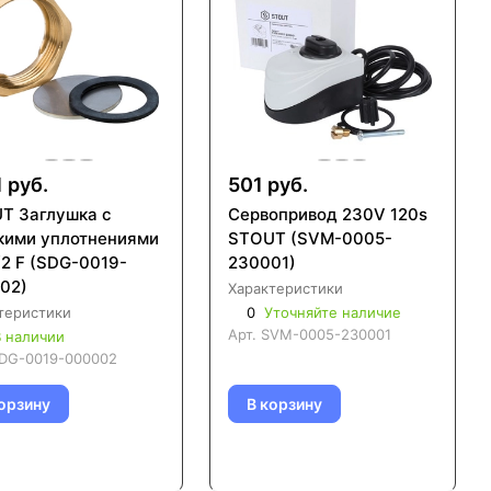
1 руб.
501 руб.
T Заглушка с
Сервопривод 230V 120s
кими уплотнениями
STOUT (SVM-0005-
/2 F (SDG-0019-
230001)
02)
Характеристики
теристики
0
Уточняйте наличие
Арт.
SVM-0005-230001
 наличии
DG-0019-000002
орзину
В корзину