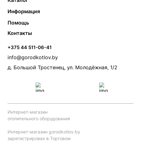
Каталог
Газовые котлы
Водонагреватели
Информация
Твердотопливные котлы
Теплый пол
О компании
Помощь
Электрические котлы
Радиаторы
Контакты
Условия оплаты
Контакты
Банные печи
Насосы
Статьи
Условия доставки
Камины и печи
Дымоходы
Акции
+375 44 511-06-41
Монтаж систем отопления
Производители
info@gorodkotlov.by
Прайс по монтажу систем отопления
Проект систем отопления
д. Большой Тростенец, ул. Молодёжная, 1/2
Интернет-магазин
отопительного оборудования
Интернет-магазин gorodkotlov.by
зарегистрирован в Торговом