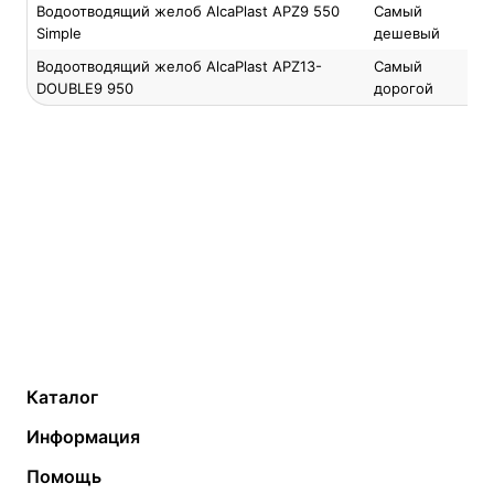
Водоотводящий желоб AlcaPlast APZ9 550
Самый
Simple
дешевый
Водоотводящий желоб AlcaPlast APZ13-
Самый
DOUBLE9 950
дорогой
Каталог
Газовые котлы
Водонагреватели
Информация
Твердотопливные котлы
Теплый пол
О компании
Помощь
Электрические котлы
Радиаторы
Контакты