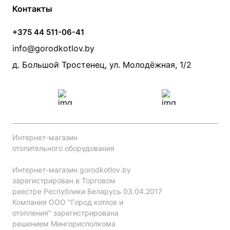
Условия оплаты
Контакты
Банные печи
Насосы
Статьи
Условия доставки
Камины и печи
Дымоходы
Акции
+375 44 511-06-41
Монтаж систем отопления
Производители
info@gorodkotlov.by
Прайс по монтажу систем отопления
Проект систем отопления
д. Большой Тростенец, ул. Молодёжная, 1/2
Интернет-магазин
отопительного оборудования
Интернет-магазин gorodkotlov.by
зарегистрирован в Торговом
реестре Республики Беларусь 03.04.2017
Компания ООО "Город котлов и
отопления" зарегистрирована
решением Мингорисполкома