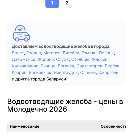
1
2
Доставляем водоотводящие желоба в города:
Брест
,
Гродно
,
Могилев
,
Витебск
,
Гомель
,
Полоцк
,
Дзержинск
,
Жодино
,
Слуцк
,
Столбцы
,
Жлобин
,
Калинковичи
,
Речица
,
Рогачёв
,
Светлогорск
,
Берёза
,
Кобрин
,
Волковыск
,
Новогрудок
,
Слоним
,
Сморгонь
и другие города Беларуси
Водоотводящие желоба - цены в
Молодечно 2026
Наименование
Особенность