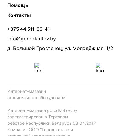
О компании
Помощь
Электрические котлы
Радиаторы
Контакты
Условия оплаты
Контакты
Банные печи
Насосы
Статьи
Условия доставки
Камины и печи
Дымоходы
Акции
+375 44 511-06-41
Монтаж систем отопления
Производители
info@gorodkotlov.by
Прайс по монтажу систем отопления
Проект систем отопления
д. Большой Тростенец, ул. Молодёжная, 1/2
Интернет-магазин
отопительного оборудования
Интернет-магазин gorodkotlov.by
зарегистрирован в Торговом
реестре Республики Беларусь 03.04.2017
Компания ООО "Город котлов и
отопления" зарегистрирована