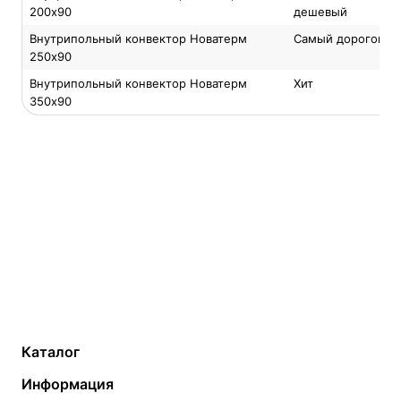
200х90
дешевый
Внутрипольный конвектор Новатерм
Самый дорогой
250х90
Внутрипольный конвектор Новатерм
Хит
350x90
Каталог
Газовые котлы
Водонагреватели
Информация
Твердотопливные котлы
Теплый пол