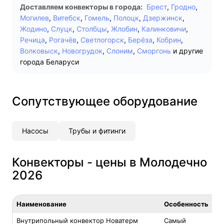
Доставляем конвекторы в города:
Брест
,
Гродно
,
Могилев
,
Витебск
,
Гомель
,
Полоцк
,
Дзержинск
,
Жодино
,
Слуцк
,
Столбцы
,
Жлобин
,
Калинковичи
,
Речица
,
Рогачёв
,
Светлогорск
,
Берёза
,
Кобрин
,
Волковыск
,
Новогрудок
,
Слоним
,
Сморгонь
и другие
города Беларуси
Сопутствующее оборудование
Насосы
Трубы и фитинги
Конвекторы - цены в Молодечно
2026
Наименование
Особенность
Внутрипольный конвектор Новатерм
Самый