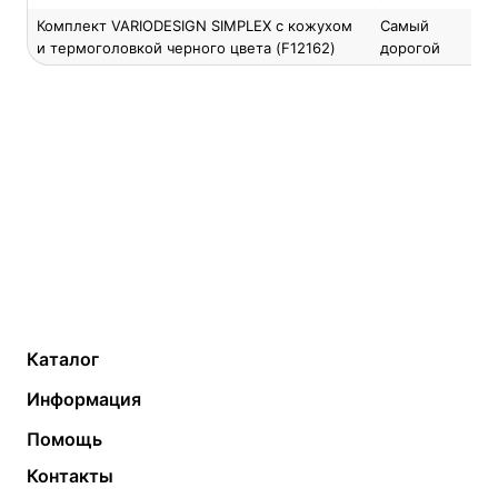
Комплект VARIODESIGN SIMPLEX с кожухом
Самый
и термоголовкой черного цвета (F12162)
дорогой
Каталог
Газовые котлы
Водонагреватели
Информация
Твердотопливные котлы
Теплый пол
О компании
Помощь
Электрические котлы
Радиаторы
Контакты
Условия оплаты
Контакты
Банные печи
Насосы
Статьи
Условия доставки