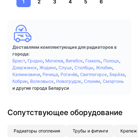
1
2
3
4
5
6
Доставляем комплектующие для радиаторов в
города:
Брест
,
Гродно
,
Могилев
,
Витебск
,
Гомель
,
Полоцк
,
Дзержинск
,
Жодино
,
Слуцк
,
Столбцы
,
Жлобин
,
Калинковичи
,
Речица
,
Рогачёв
,
Светлогорск
,
Берёза
,
Кобрин
,
Волковыск
,
Новогрудок
,
Слоним
,
Сморгонь
и другие города Беларуси
Сопутствующее оборудование
Радиаторы отопления
Трубы и фитинги
Крепеж 