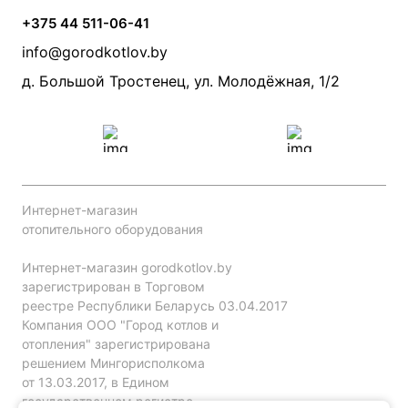
Камины и печи
Дымоходы
Акции
+375 44 511-06-41
Монтаж систем отопления
Производители
info@gorodkotlov.by
Прайс по монтажу систем отопления
Проект систем отопления
д. Большой Тростенец, ул. Молодёжная, 1/2
Интернет-магазин
отопительного оборудования
Интернет-магазин gorodkotlov.by
зарегистрирован в Торговом
реестре Республики Беларусь 03.04.2017
Компания ООО "Город котлов и
отопления" зарегистрирована
решением Мингорисполкома
от 13.03.2017, в Едином
государственном регистре