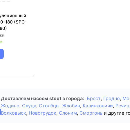
уляционный
0-180 (SPC-
80)
ки
ии
Доставляем насосы stout в города:
Брест
,
Гродно
,
Мо
Жодино
,
Слуцк
,
Столбцы
,
Жлобин
,
Калинковичи
,
Речиц
Волковыск
,
Новогрудок
,
Слоним
,
Сморгонь
и другие г