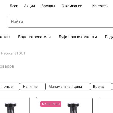
Блог
Акции
Бренды
О компании
Контакты
котлы
Водонагреватели
Буфферные емкости
Рад
Насосы STOUT
товаров
улярные
Наличие
Минимальная цена
Бренд
MADE IN EU