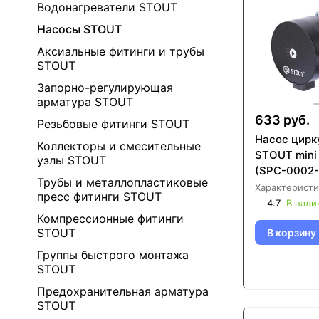
Водонагреватели STOUT
Насосы STOUT
Аксиальные фитинги и трубы
STOUT
Запорно-регулирующая
арматура STOUT
633 руб.
Резьбовые фитинги STOUT
Насос цирк
Коллекторы и смесительные
STOUT mini
узлы STOUT
(SPC-0002-
Трубы и металлопластиковые
Характеристи
пресс фитинги STOUT
4.7
В нали
Компрессионные фитинги
STOUT
В корзину
Группы быстрого монтажа
STOUT
Предохранительная арматура
STOUT