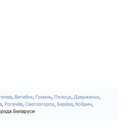
гилев
,
Витебск
,
Гомель
,
Полоцк
,
Дзержинск
,
а
,
Рогачёв
,
Светлогорск
,
Берёза
,
Кобрин
,
орода Беларуси