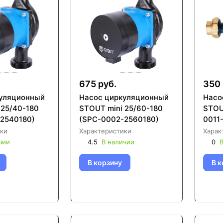
675 руб.
350 
уляционный
Насос циркуляционный
Насо
 25/40-180
STOUT mini 25/60-180
STOU
2540180)
(SPC-0002-2560180)
0011
ки
Характеристики
Харак
чии
4.5
В наличии
0
В
В корзину
В к