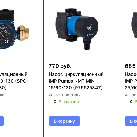
770 руб.
685 
уляционный
Насос циркуляционный
Насо
0-130 (SPC-
IMP Pumps NMT MINI
IMP 
30)
15/60-130 (979525347)
25/6
ки
Характеристики
Харак
ии
0
В наличии
0
В
В корзину
В к