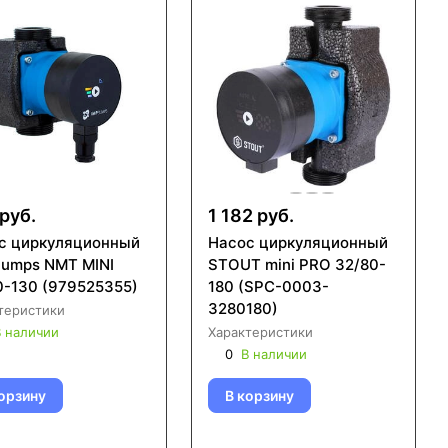
руб.
1 182 руб.
с циркуляционный
Насос циркуляционный
Pumps NMT MINI
STOUT mini PRO 32/80-
0-130 (979525355)
180 (SPC-0003-
3280180)
теристики
 наличии
Характеристики
0
В наличии
орзину
В корзину