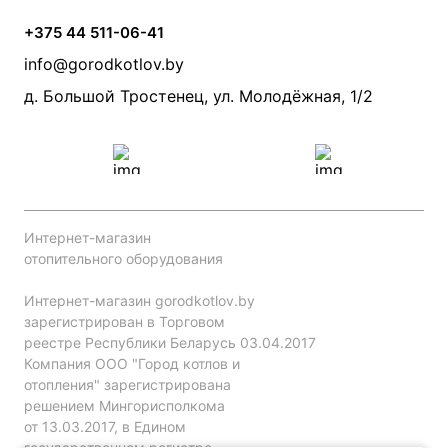
Условия доставки
Камины и печи
Дымоходы
Акции
+375 44 511-06-41
Монтаж систем отопления
Производители
info@gorodkotlov.by
Прайс по монтажу систем отопления
Проект систем отопления
д. Большой Тростенец, ул. Молодёжная, 1/2
Интернет-магазин
отопительного оборудования
Интернет-магазин gorodkotlov.by
зарегистрирован в Торговом
реестре Республики Беларусь 03.04.2017
Компания ООО "Город котлов и
отопления" зарегистрирована
решением Мингорисполкома
от 13.03.2017, в Едином
государственном регистре