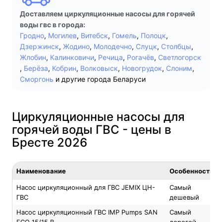
Доставляем циркуляционные насосы для горячей
воды гвс в города:
Гродно
,
Могилев
,
Витебск
,
Гомель
,
Полоцк
,
Дзержинск
,
Жодино
,
Молодечно
,
Слуцк
,
Столбцы
,
Жлобин
,
Калинковичи
,
Речица
,
Рогачёв
,
Светлогорск
,
Берёза
,
Кобрин
,
Волковыск
,
Новогрудок
,
Слоним
,
Сморгонь
и другие города Беларуси
Циркуляционные насосы для
горячей воды ГВС - цены в
Бресте 2026
Наименование
Особенность
Насос циркуляционный для ГВС JEMIX ЦН-
Самый
ГВС
дешевый
Насос циркуляционный ГВС IMP Pumps SAN
Самый