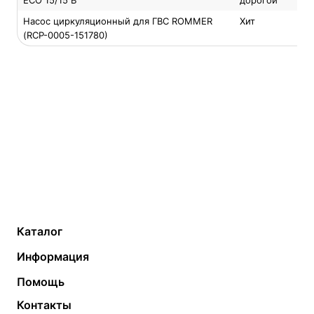
ECO 15/15 B
дорогой
Насос циркуляционный для ГВС ROMMER
Хит
(RCP-0005-151780)
Каталог
Газовые котлы
Водонагреватели
Информация
Твердотопливные котлы
Теплый пол
О компании
Помощь
Электрические котлы
Радиаторы
Контакты
Условия оплаты
Контакты
Банные печи
Насосы
Статьи