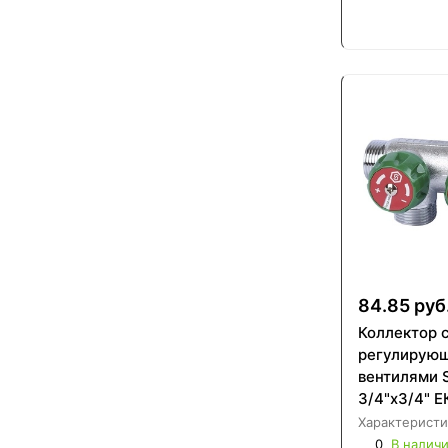
84.85 руб
Коллектор 
регулирую
вентилями
3/4"х3/4" 
Характеристи
0
В налич