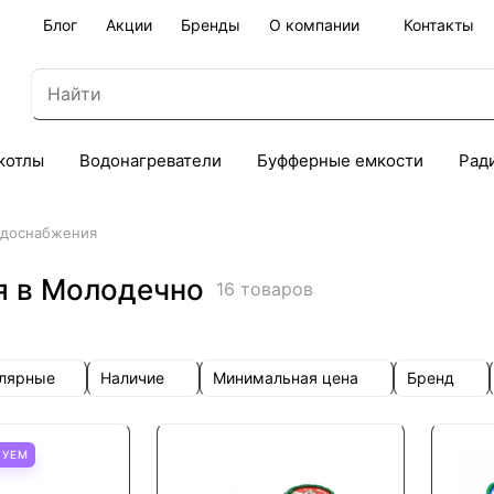
Блог
Акции
Бренды
О компании
Контакты
котлы
Водонагреватели
Буфферные емкости
Рад
одоснабжения
я в Молодечно
16 товаров
улярные
Наличие
Минимальная цена
Бренд
ТУЕМ