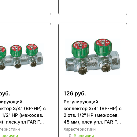
руб.
126 руб.
лирующий
Регулирующий
ктор 3/4" (ВР-НР) с
коллектор 3/4" (ВР-НР) с
. 1/2" НР (межосев.
2 отв. 1/2" НР (межосев.
), плск.упл FAR FK
45 мм), плск.упл. FAR FK
 3412TP
3821 3412TP
теристики
Характеристики
 наличии
0
В наличии