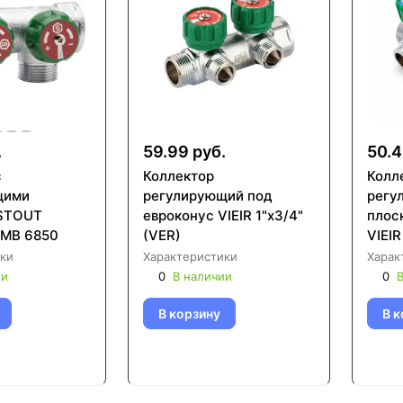
.
59.99 руб.
50.4
с
Коллектор
Колл
щими
регулирующий под
регу
 STOUT
евроконус VIEIR 1"x3/4"
плос
SMB 6850
(VER)
VIEIR
ки
Характеристики
Харак
ии
0
В наличии
0
В
В корзину
В к