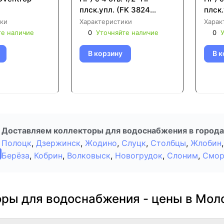
плск.упл. (FK 3824
плск.
112TP)
112T
ки
Характеристики
Харак
те наличие
0
Уточняйте наличие
0
У
В корзину
В к
Доставляем коллекторы для водоснабжения в города
Полоцк
,
Дзержинск
,
Жодино
,
Слуцк
,
Столбцы
,
Жлобин
,
Берёза
,
Кобрин
,
Волковыск
,
Новогрудок
,
Слоним
,
Смор
оры для водоснабжения - цены в Мол