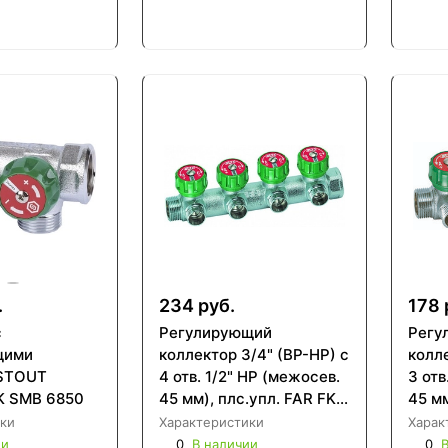
.
234 руб.
178 
с
Регулирующий
Регу
щими
коллектор 3/4" (ВР-НР) с
колле
 STOUT
4 отв. 1/2" НР (межосев.
3 отв
ЕК SMB 6850
45 мм), плс.упл. FAR FK
45 мм
3824 3412TP
3822
ки
Характеристики
Харак
ии
0
В наличии
0
В