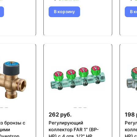
В корзину
В к
262 руб.
198 
из бронзы с
Регулирующий
Регу
щими
коллектор FAR 1" (ВР-
колле
Oventrop
НР) с 4 отв. 1/2" НР
НР) с