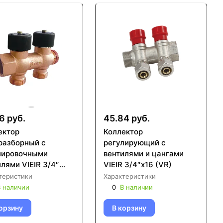
6 руб.
45.84 руб.
ектор
Коллектор
разборный с
регулирующий с
лировочными
вентилями и цангами
лями VIEIR 3/4″
VIEIR 3/4″x16 (VR)
07)
теристики
Характеристики
 наличии
0
В наличии
орзину
В корзину