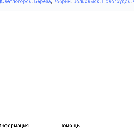
Светлогорск
,
Берёза
,
Кобрин
,
Волковыск
,
Новогрудок
,
Информация
Помощь