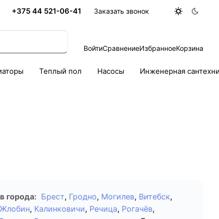
+375 44 521-06-41
Заказать звонок
Войти
Сравнение
Избранное
Корзина
иаторы
Теплый пол
Насосы
Инженерная сантехн
в города:
Брест
,
Гродно
,
Могилев
,
Витебск
,
Жлобин
,
Калинковичи
,
Речица
,
Рогачёв
,