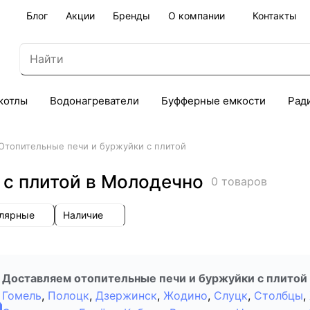
Блог
Акции
Бренды
О компании
Контакты
котлы
Водонагреватели
Буфферные емкости
Рад
Отопительные печи и буржуйки с плитой
 с плитой в Молодечно
0 товаров
улярные
Наличие
Доставляем отопительные печи и буржуйки с плитой 
Гомель
,
Полоцк
,
Дзержинск
,
Жодино
,
Слуцк
,
Столбцы
,