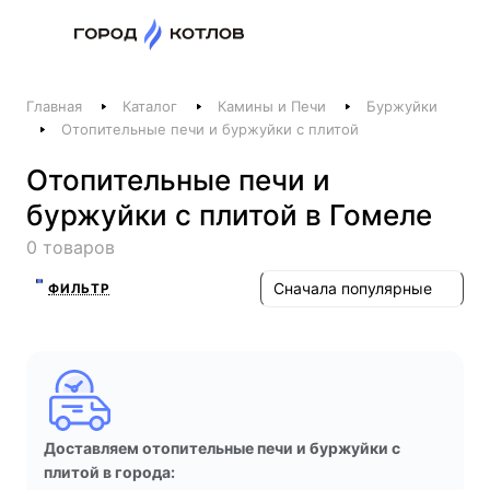
Назад
Главная
Каталог
Камины и Печи
Буржуйки
Телефоны
Отопительные печи и буржуйки с плитой
+375 44 511-06-41
Отопительные печи и
+375 29 237-06-41
буржуйки с плитой в Гомеле
Котлы и отопление
0 товаров
+375 44 521-06-41
Печи, камины, бани
Сначала популярные
ФИЛЬТР
Заказать звонок
Доставляем отопительные печи и буржуйки с
плитой в города: