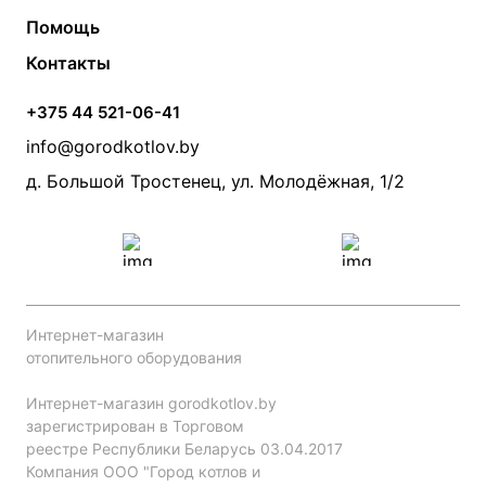
Твердотопливные котлы
Теплый пол
О компании
Помощь
Электрические котлы
Радиаторы
Контакты
Условия оплаты
Контакты
Банные печи
Насосы
Статьи
Условия доставки
Камины и печи
Дымоходы
Акции
+375 44 521-06-41
Монтаж систем отопления
Производители
info@gorodkotlov.by
Прайс по монтажу систем отопления
Проект систем отопления
д. Большой Тростенец, ул. Молодёжная, 1/2
Интернет-магазин
отопительного оборудования
Интернет-магазин gorodkotlov.by
зарегистрирован в Торговом
реестре Республики Беларусь 03.04.2017
Компания ООО "Город котлов и