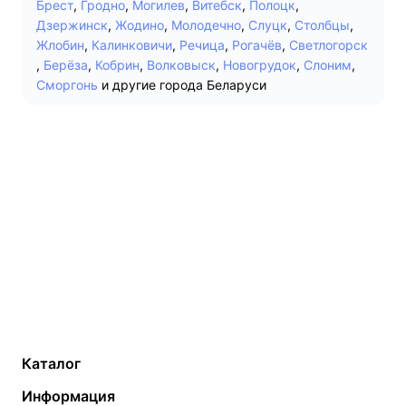
Брест
,
Гродно
,
Могилев
,
Витебск
,
Полоцк
,
Дзержинск
,
Жодино
,
Молодечно
,
Слуцк
,
Столбцы
,
Жлобин
,
Калинковичи
,
Речица
,
Рогачёв
,
Светлогорск
,
Берёза
,
Кобрин
,
Волковыск
,
Новогрудок
,
Слоним
,
Сморгонь
и другие города Беларуси
Каталог
Газовые котлы
Водонагреватели
Информация