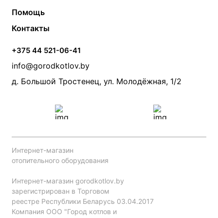
Твердотопливные котлы
Теплый пол
О компании
Помощь
Электрические котлы
Радиаторы
Контакты
Условия оплаты
Контакты
Банные печи
Насосы
Статьи
Условия доставки
Камины и печи
Дымоходы
Акции
+375 44 521-06-41
Монтаж систем отопления
Производители
info@gorodkotlov.by
Прайс по монтажу систем отопления
Проект систем отопления
д. Большой Тростенец, ул. Молодёжная, 1/2
Интернет-магазин
отопительного оборудования
Интернет-магазин gorodkotlov.by
зарегистрирован в Торговом
реестре Республики Беларусь 03.04.2017
Компания ООО "Город котлов и