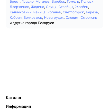
Брест
,
Гродно
,
Могилев
,
Витебск
,
Гомель
,
Полоцк
,
Дзержинск
,
Жодино
,
Слуцк
,
Столбцы
,
Жлобин
,
Калинковичи
,
Речица
,
Рогачёв
,
Светлогорск
,
Берёза
,
Кобрин
,
Волковыск
,
Новогрудок
,
Слоним
,
Сморгонь
и другие города Беларуси
Каталог
Газовые котлы
Водонагреватели
Информация