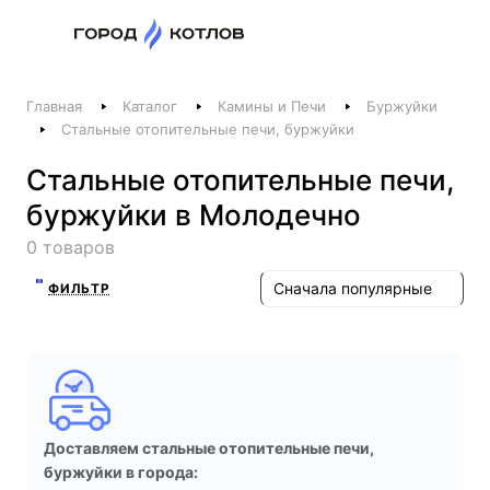
Назад
Главная
Каталог
Камины и Печи
Буржуйки
Телефоны
Стальные отопительные печи, буржуйки
+375 44 511-06-41
Стальные отопительные печи,
+375 29 237-06-41
буржуйки в Молодечно
Котлы и отопление
0 товаров
+375 44 521-06-41
Печи, камины, бани
Сначала популярные
ФИЛЬТР
Заказать звонок
Доставляем стальные отопительные печи,
буржуйки в города: