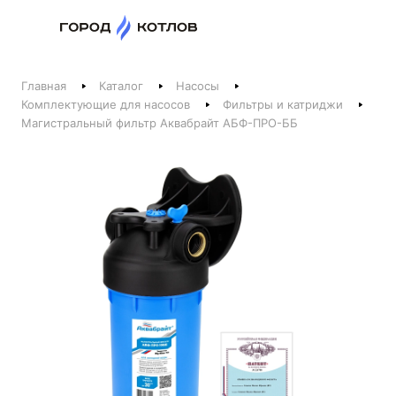
Назад
Главная
Каталог
Насосы
Телефоны
Комплектующие для насосов
Фильтры и катриджи
Магистральный фильтр Аквабрайт АБФ-ПРО-ББ
+375 44 511-06-41
+375 29 237-06-41
Котлы и отопление
+375 44 521-06-41
Печи, камины, бани
Заказать звонок