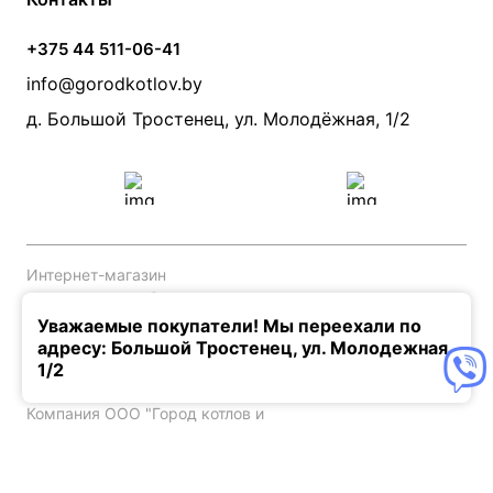
Банные печи
Насосы
Статьи
Условия доставки
Камины и печи
Дымоходы
Акции
+375 44 511-06-41
Монтаж систем отопления
Производители
info@gorodkotlov.by
Прайс по монтажу систем отопления
Проект систем отопления
д. Большой Тростенец, ул. Молодёжная, 1/2
Интернет-магазин
отопительного оборудования
Уважаемые покупатели! Мы переехали по
Интернет-магазин gorodkotlov.by
адресу: Большой Тростенец, ул. Молодежная,
зарегистрирован в Торговом
1/2
реестре Республики Беларусь 03.04.2017
Компания ООО "Город котлов и
отопления" зарегистрирована
решением Мингорисполкома
от 13.03.2017, в Едином