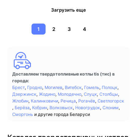
Загрузить еще
1
2
3
4
Доставляем твердотопливные котлы tis (тис) в
города:
Брест
,
Гродно
,
Могилев
,
Витебск
,
Гомель
,
Полоцк
,
Дзержинск
,
Жодино
,
Молодечно
,
Слуцк
,
Столбцы
,
Жлобин
,
Калинковичи
,
Речица
,
Рогачёв
,
Светлогорск
,
Берёза
,
Кобрин
,
Волковыск
,
Новогрудок
,
Слоним
,
Сморгонь
и другие города Беларуси