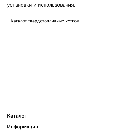
установки и использования.
Каталог твердотопливных котлов
Каталог
Газовые котлы
Водонагреватели
Информация
Твердотопливные котлы
Теплый пол
О компании