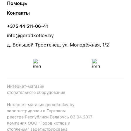
Помощь
Электрические котлы
Радиаторы
Контакты
Условия оплаты
Контакты
Банные печи
Насосы
Статьи
Условия доставки
Камины и печи
Дымоходы
Акции
+375 44 511-06-41
Монтаж систем отопления
Производители
info@gorodkotlov.by
Прайс по монтажу систем отопления
Проект систем отопления
д. Большой Тростенец, ул. Молодёжная, 1/2
Интернет-магазин
отопительного оборудования
Интернет-магазин gorodkotlov.by
зарегистрирован в Торговом
реестре Республики Беларусь 03.04.2017
Компания ООО "Город котлов и
отопления" зарегистрирована