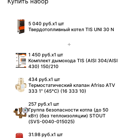
Купить набор
5 040 руб.
x
1 шт
Твердотопливный котел TIS UNI 30 N
+
1 450 руб.
x
1 шт
Комплект дымохода TIS (AISI 304/AISI
430) 150/210
434 руб.
x
1 шт
Термостатический клапан Afriso ATV
333 1" (45°C) (16 333 10)
257 руб.
x
1 шт
Группа безопасности котла (до 50
кВт) (без теплоизоляции) STOUT
(SVS-0040-015025)
31.98 руб.
x
1 шт