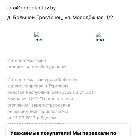
Производители
info@gorodkotlov.by
Прайс по монтажу систем отопления
Проект систем отопления
д. Большой Тростенец, ул. Молодёжная, 1/2
Интернет-магазин
отопительного оборудования
Интернет-магазин gorodkotlov.by
зарегистрирован в Торговом
реестре Республики Беларусь 03.04.2017
Компания ООО "Город котлов и
отопления" зарегистрирована
решением Мингорисполкома
от 13.03.2017, в Едином
государственном регистре
юр. лиц и индивидуальных
Уважаемые покупатели! Мы переехали по