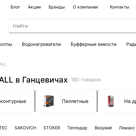
Блог
Акции
Бренды
О компании
Контакты
котлы
Водонагреватели
Буфферные емкости
Рад
ALL
ALL в Ганцевичах
180 товаров
хконтурные
Пеллетные
На д
TEC
SAKOVICH
STOKER
Теплодар
Везувий
Лемакс