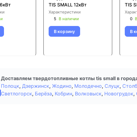
16кВт
TIS SMALL 12кВт
TIS 
ки
Характеристики
Харак
ии
5
В наличии
0
В
В корзину
В к
Доставляем твердотопливные котлы tis small в город
Полоцк
,
Дзержинск
,
Жодино
,
Молодечно
,
Слуцк
,
Стол
Светлогорск
,
Берёза
,
Кобрин
,
Волковыск
,
Новогрудок
,