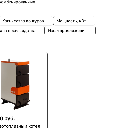
Комбинированные
Количество контуров
Мощность, кВт
ана производства
Наши предложения
0 руб.
дотопливный котел