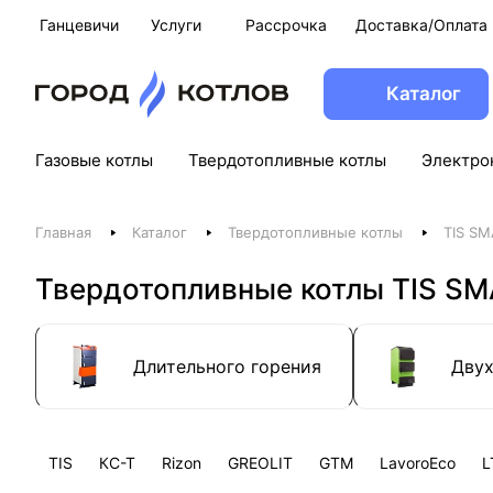
Ганцевичи
Услуги
Рассрочка
Доставка/Оплата
Каталог
Газовые котлы
Твердотопливные котлы
Электро
Главная
Каталог
Твердотопливные котлы
TIS SM
Твердотопливные котлы TIS SM
Длительного горения
Дву
TIS
КС-Т
Rizon
GREOLIT
GTM
LavoroEco
L