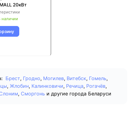
SMALL 20кВт
теристики
 наличии
орзину
а:
Брест
,
Гродно
,
Могилев
,
Витебск
,
Гомель
,
бцы
,
Жлобин
,
Калинковичи
,
Речица
,
Рогачёв
,
Слоним
,
Сморгонь
и другие города Беларуси