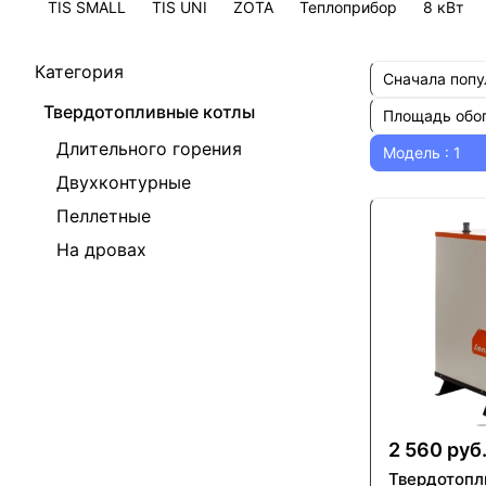
TIS SMALL
TIS UNI
ZOTA
Теплоприбор
8 кВт
Категория
Сначала поп
Твердотопливные котлы
Площадь обо
Длительного горения
Модель
: 1
Двухконтурные
Пеллетные
На дровах
2 560 руб
Твердотопл