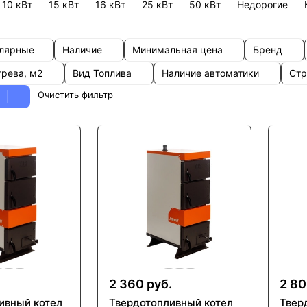
10 кВт
15 кВт
16 кВт
25 кВт
50 кВт
Недорогие
улярные
Наличие
Минимальная цена
Бренд
грева, м2
Вид Топлива
Наличие автоматики
Стр
Очистить фильтр
.
2 360 руб.
2 80
ивный котел
Твердотопливный котел
Твер