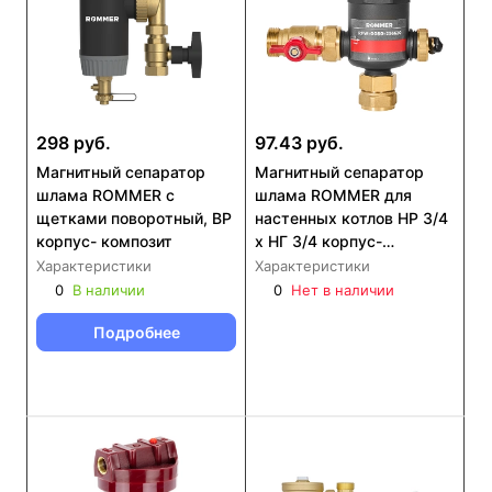
298 руб.
97.43 руб.
Магнитный сепаратор
Магнитный сепаратор
шлама ROMMER с
шлама ROMMER для
щетками поворотный, ВР
настенных котлов НР 3/4
корпус- композит
x НГ 3/4 корпус-
композит (RFW-0080-
Характеристики
Характеристики
256620)
0
В наличии
0
Нет в наличии
Подробнее