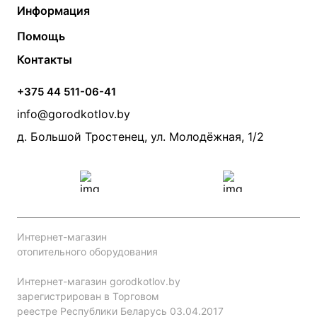
Информация
Твердотопливные котлы
Теплый пол
О компании
Помощь
Электрические котлы
Радиаторы
Контакты
Условия оплаты
Контакты
Банные печи
Насосы
Статьи
Условия доставки
Камины и печи
Дымоходы
Акции
+375 44 511-06-41
Монтаж систем отопления
Производители
info@gorodkotlov.by
Прайс по монтажу систем отопления
Проект систем отопления
д. Большой Тростенец, ул. Молодёжная, 1/2
Интернет-магазин
отопительного оборудования
Интернет-магазин gorodkotlov.by
зарегистрирован в Торговом
реестре Республики Беларусь 03.04.2017