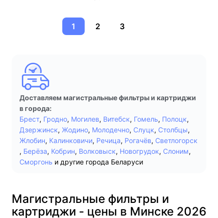
1
2
3
Доставляем магистральные фильтры и картриджи
в города:
Брест
,
Гродно
,
Могилев
,
Витебск
,
Гомель
,
Полоцк
,
Дзержинск
,
Жодино
,
Молодечно
,
Слуцк
,
Столбцы
,
Жлобин
,
Калинковичи
,
Речица
,
Рогачёв
,
Светлогорск
,
Берёза
,
Кобрин
,
Волковыск
,
Новогрудок
,
Слоним
,
Сморгонь
и другие города Беларуси
Магистральные фильтры и
картриджи - цены в Минске 2026