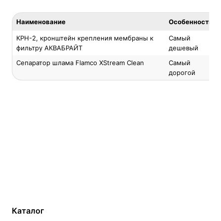
Наименование
Особенность
КРН-2, кронштейн крепления мембраны к
Самый
фильтру АКВАБРАЙТ
дешевый
Сепаратор шлама Flamco XStream Clean
Самый
дорогой
Каталог
Газовые котлы
Водонагреватели