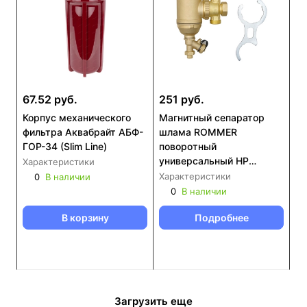
67.52 руб.
251 руб.
Корпус механического
Магнитный сепаратор
фильтра Аквабрайт АБФ-
шлама ROMMER
ГОР-34 (Slim Line)
поворотный
универсальный НР
Характеристики
корпус- латунь (RFW-
Характеристики
0
В наличии
0080)
0
В наличии
В корзину
Подробнее
Загрузить еще