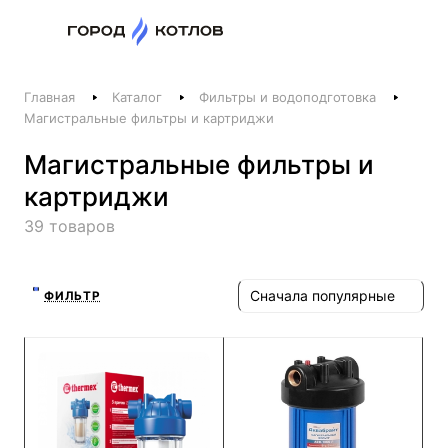
Назад
Главная
Каталог
Фильтры и водоподготовка
Телефоны
Магистральные фильтры и картриджи
+375 44 511-06-41
Магистральные фильтры и
+375 29 237-06-41
картриджи
Котлы и отопление
39 товаров
+375 44 521-06-41
Печи, камины, бани
Сначала популярные
ФИЛЬТР
Заказать звонок