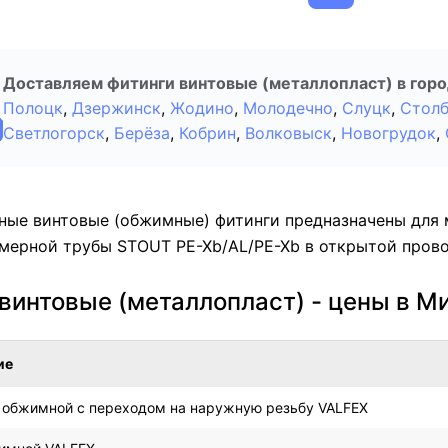
Доставляем фитинги винтовые (металлопласт) в горо
Полоцк
,
Дзержинск
,
Жодино
,
Молодечно
,
Слуцк
,
Стол
Светлогорск
,
Берёза
,
Кобрин
,
Волковыск
,
Новогрудок
,
ные винтовые (обжимные) фитинги предназначены для
мерной трубы STOUT PE-Xb/AL/PE-Xb в открытой прово
винтовые (металлопласт) - цены в М
ие
 обжимной с переходом на наружную резьбу VALFEX