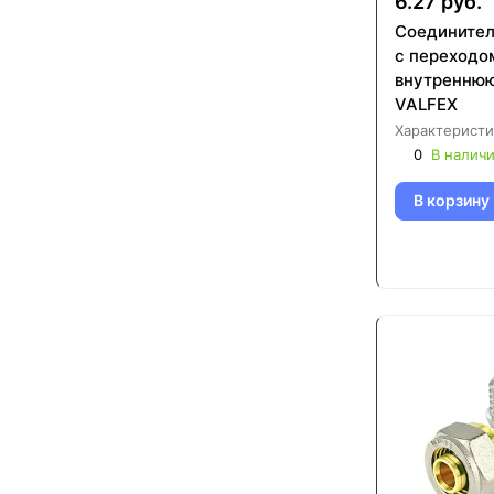
6.27 руб.
Соедините
с переходо
внутреннюю
VALFEX
Характеристи
0
В налич
В корзину