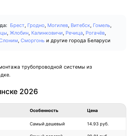
да:
Брест
,
Гродно
,
Могилев
,
Витебск
,
Гомель
,
бцы
,
Жлобин
,
Калинковичи
,
Речица
,
Рогачёв
,
Слоним
,
Сморгонь
и другие города Беларуси
 монтажа трубопроводной системы из
дке.
инске 2026
Особенность
Цена
Самый дешевый
14.93 руб.