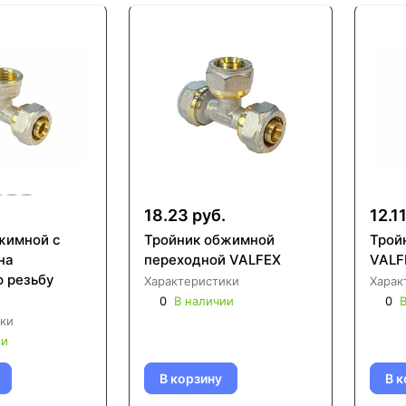
18.23 руб.
12.1
жимной с
Тройник обжимной
Трой
на
переходной VALFEX
VALF
 резьбу
Характеристики
Харак
0
В наличии
0
В
ки
ии
В корзину
В к