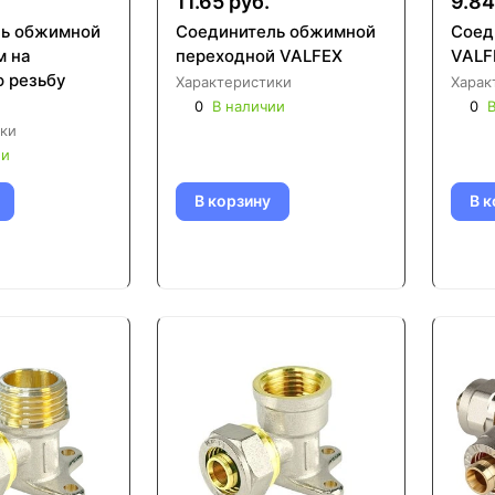
11.65 руб.
9.84
ль обжимной
Соединитель обжимной
Соед
м на
переходной VALFEX
VALF
 резьбу
Характеристики
Харак
0
В наличии
0
В
ки
ии
В корзину
В к