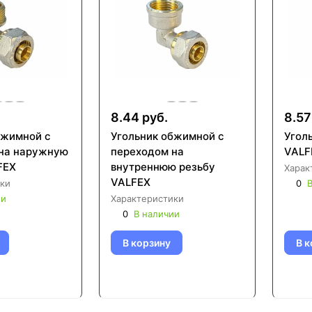
8.44 руб.
8.57
бжимной с
Угольник обжимной с
Угол
на наружную
переходом на
VALF
FEX
внутреннюю резьбу
Харак
VALFEX
ки
0
В
ии
Характеристики
0
В наличии
В корзину
В к