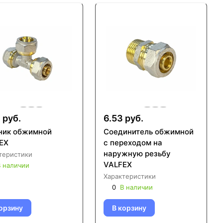
1 руб.
6.53 руб.
ник обжимной
Соединитель обжимной
EX
с переходом на
наружную резьбу
теристики
VALFEX
 наличии
Характеристики
0
В наличии
орзину
В корзину