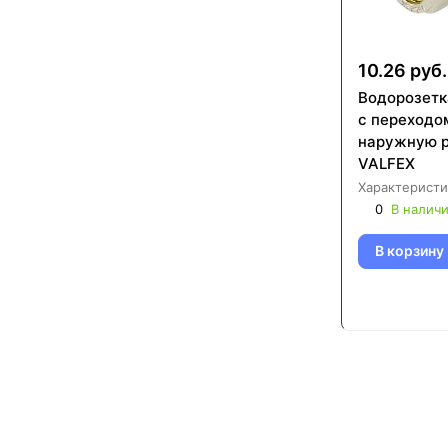
10.26 руб.
Водорозетк
с переходо
наружную р
VALFEX
Характеристи
0
В налич
В корзину