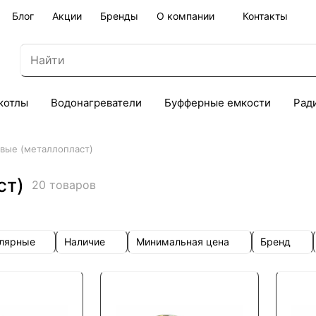
Блог
Акции
Бренды
О компании
Контакты
котлы
Водонагреватели
Буфферные емкости
Рад
овые (металлопласт)
ст)
20 товаров
улярные
Наличие
Минимальная цена
Бренд