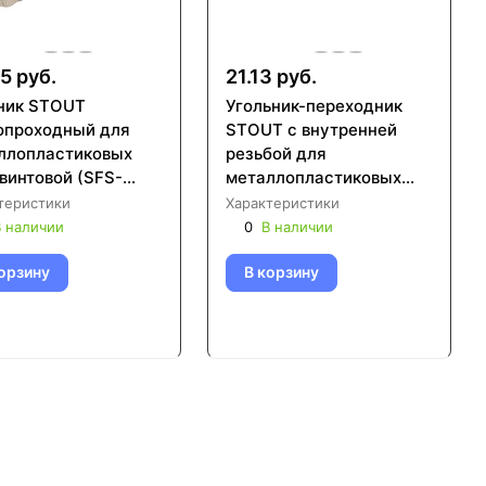
5 руб.
21.13 руб.
ник STOUT
Угольник-переходник
опроходный для
STOUT с внутренней
ллопластиковых
резьбой для
винтовой (SFS-
металлопластиковых
)
труб винтовой (SFS-
теристики
Характеристики
0007)
 наличии
0
В наличии
орзину
В корзину