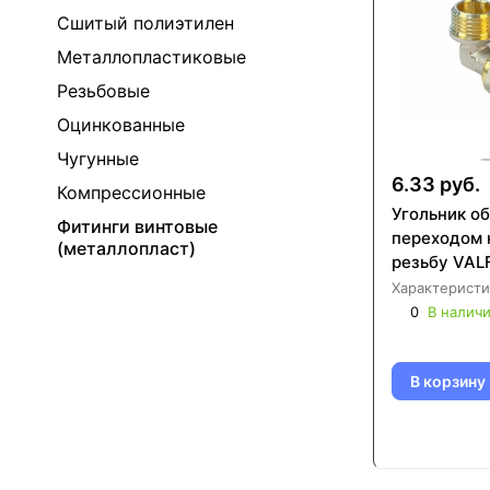
Сшитый полиэтилен
Металлопластиковые
Резьбовые
Оцинкованные
Чугунные
6.33 руб.
Компрессионные
Угольник о
Фитинги винтовые
переходом 
(металлопласт)
резьбу VAL
Характеристи
0
В налич
В корзину