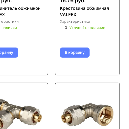
 руб.
16.76 руб.
инитель обжимной
Крестовина обжимная
EX
VALFEX
теристики
Характеристики
 наличии
0
Уточняйте наличие
орзину
В корзину