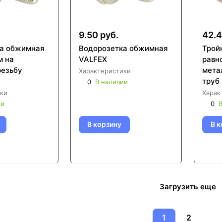
9.50 руб.
42.4
а обжимная
Водорозетка обжимная
Трой
м на
VALFEX
равн
езьбу
мета
Характеристики
труб 
0
В наличии
0009
ки
Харак
ии
0
В
В корзину
В к
Загрузить еще
1
2